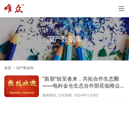
国产数据库
首页
国产数据库
“新朋”纷至沓来，共拓合作生态圈
——电科金仓生态合作部莅临唯众
考察交流
新闻资讯
,
公司新闻
2024年11月8日