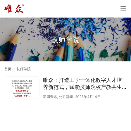
技师学院
首页
技师学院
‌唯众：打造工学一体化数字人才培
养新范式，赋能技师院校产教共生
新生态‌ ‌——以“场景适配×技术赋能
新闻资讯
,
公司新闻
2025年4月14日
×生态共建”助力新一代信息技术人
才破茧成蝶