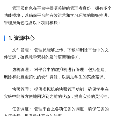
管理员角色在平台中扮演关键的管理者身份，拥有多个
功能模块，以确保平台的有效运营和学习环境的顺畅推进。
管理员角色包含以下功能模块：
1.
资源中心
文件管理： 管理员能够上传、下载和删除平台中的文
件资源，确保教学素材的及时更新和维护。
虚机管理： 对平台中的虚拟机进行管理，包括创建、
删除和配置虚拟机的硬件资源，以满足学生的实验需求。
快照管理： 提供虚拟机的快照管理功能，确保学生在
实验中能够方便地回滚到之前的状态，提高实验的灵活性。
任务调度： 管理平台上各项任务的调度，确保任务的
有序执行，提升整体平台的效率。