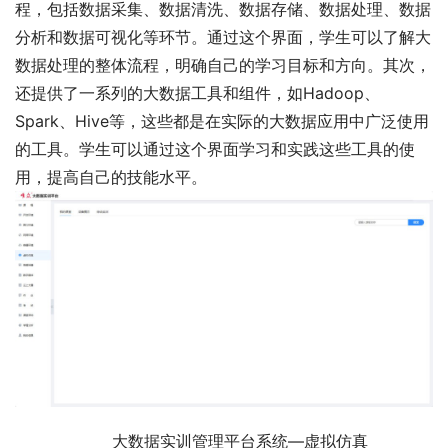
程，包括数据采集、数据清洗、数据存储、数据处理、数据
分析和数据可视化等环节。通过这个界面，学生可以了解大
数据处理的整体流程，明确自己的学习目标和方向。其次，
还提供了一系列的大数据工具和组件，如Hadoop、
Spark、Hive等，这些都是在实际的大数据应用中广泛使用
的工具。学生可以通过这个界面学习和实践这些工具的使
用，提高自己的技能水平。
大数据实训管理平台系统—虚拟仿真