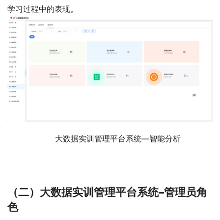
学习过程中的表现。
大数据实训管理平台系统—智能分析
（
二）大数据
实训管理平台系统–管理员角
色