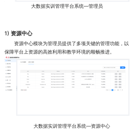
大数据实训管理平台系统—管理员
1)
资源中心
资源中心模块为管理员提供了多项关键的管理功能，以
保障平台上资源的高效利用和教学环境的顺畅推进。
大数据实训管理平台系统—资源中心