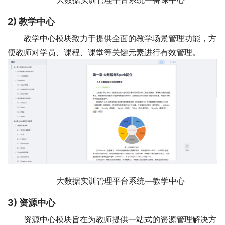
2)
教
学中心
教学中心模块致力于提供全面的教学场景管理功能，方
便教师对学员、课程、课堂等关键元素进行有效管理。 
大数据实训管理平台系统—教学中心
3)
资源中心
资源中心模块旨在为教师提供一站式的资源管理解决方