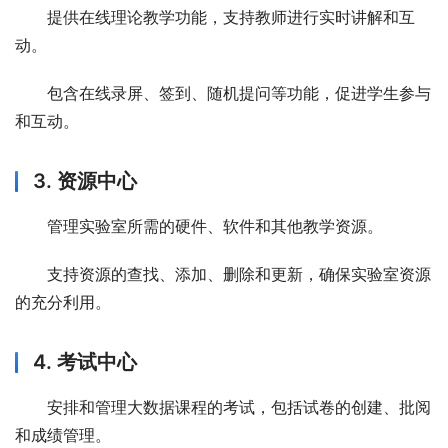
提供在线理论教学功能，支持教师进行实时讲解和互
动。
包含在线录屏、签到、随机提问等功能，促进学生参与
和互动。
3.
资源中心
管理实验室所需的硬件、软件和其他教学资源。
支持资源的查找、添加、删除和更新，确保实验室资源
的充分利用。
4.
考试中心
安排和管理大数据课程的考试，包括试卷的创建、批阅
和成绩管理。