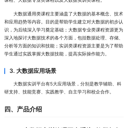
课程、大数据专业类课程以及大数据实训类课程。
大数据通用类课程主要涵盖了大数据的基本概念、技术
和应用趋势等内容。目的是帮助学生建立对大数据的初步认
识，为后续深入学习奠定基础；大数据专业类课程资源更为
深入地探讨大数据技术的各个方面，包括数据处理、存储、
分析等方面的知识和技能；实训类课程资源主要是为了帮助
学生通过实践掌握大数据技能，提高实际操作能力。
3.
大数据应用场景
大数据实训平台有5大应用场景，分别是教学辅助、科
研支持、技能竞赛、实践教学、自主学习和校企合作。
四、产品介绍