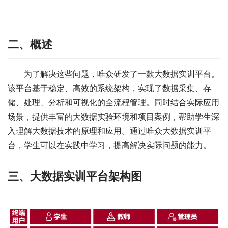
二、概述
为了解决这些问题，唯众研发了一款大数据实训平台。
该平台基于稳定、高效的系统架构，实现了数据采集、存
储、处理、分析和可视化的全流程管理。同时结合实际应用
场景，提供丰富的大数据实验环境和项目案例，帮助学生深
入理解大数据技术的原理和应用。通过唯众大数据实训平
台，学生可以在实践中学习，提高解决实际问题的能力。
三、大数据实训平台架构图