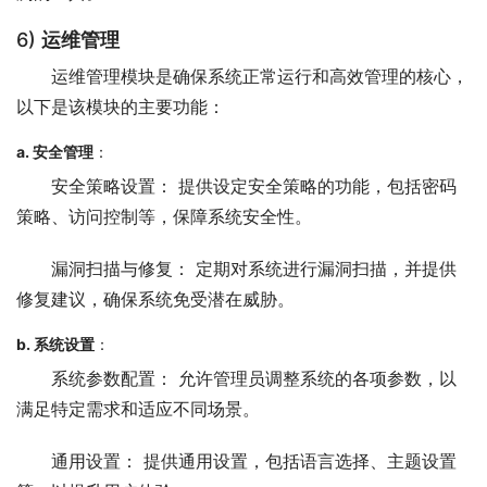
6)
运维管理
运维管理模块是确保系统正常运行和高效管理的核心，
以下是该模块的主要功能：
a.
安全管理
：
安全策略设置： 提供设定安全策略的功能，包括密码
策略、访问控制等，保障系统安全性。
漏洞扫描与修复： 定期对系统进行漏洞扫描，并提供
修复建议，确保系统免受潜在威胁。
b.
系统设置
：
系统参数配置： 允许管理员调整系统的各项参数，以
满足特定需求和适应不同场景。
通用设置： 提供通用设置，包括语言选择、主题设置