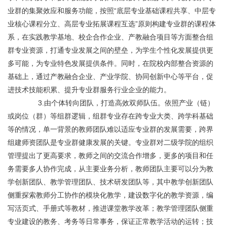
业群的集聚效应和服务功能，按照“底层专业基础课程共享、中层专
业核心课程分立、高层专业拓展课程互选”原则构建专业群的课程体
系，在实践教学基地、校企合作企业、产教融合项目等方面整合组
群专业资源，打通专业发展之间的壁垒，为学生个性化发展提供更
多可能，为专业特色发展提供条件。同时，在院校内部整合资源的
基础上，通过产教融合企业、产业学院、协同创新中心等平台，促
进技术技能积累、提升专业群服务行业企业的能力。
	       3.由个体转向团队，打造高效双师队伍。依照产业（链）
或岗位（群）等组群逻辑，组群专业存在跨专业大类、跨学科基础
等的情况，单一背景的教师团队难以适应专业群的发展需要，跨界
组建师资团队是专业群健康发展的关键。专业群对二级学院的组织
管理提出了更高要求，教师之间的交流合作增多，更多的项目和任
务需要多人协作完成，从主要业务分析，教师团队主要可以分为教
学创新团队、教学管理团队、技术研发团队等，其中教学创新团队
侧重探索教师分工协作的模块化教学，建设数字化的教学资源，编
写活页式、手册式等教材，推进课堂教学改革；教学管理团队侧重
专业建设的教务、考务等日常事务，保证正常教学活动的运转；技