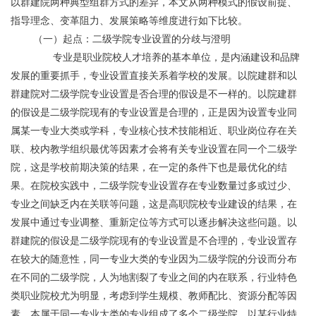
以群建院两种典型组群方式的差异，本文从两种模式的假设前提、
指导理念、变革阻力、发展策略等维度进行如下比较。
	（一）起点：二级学院专业设置的分歧与澄明
	       专业是职业院校人才培养的基本单位，是内涵建设和品牌
发展的重要抓手，专业设置直接关系着学校的发展。以院建群和以
群建院对二级学院专业设置是否合理的假设是不一样的。以院建群
的假设是二级学院现有的专业设置是合理的，正是因为设置专业同
属某一专业大类或学科，专业核心技术技能相近、职业岗位存在关
联、校内教学组织最优等因素才会将有关专业设置在同一个二级学
院，这是学校前期决策的结果，在一定的条件下也是最优化的结
果。在院校实践中，二级学院专业设置存在专业数量过多或过少、
专业之间缺乏内在关联等问题，这是高职院校专业建设的结果，在
发展中通过专业调整、重新定位等方式可以逐步解决这些问题。以
群建院的假设是二级学院现有的专业设置是不合理的，专业设置存
在较大的随意性，同一专业大类的专业因为二级学院的分设而分布
在不同的二级学院，人为地割裂了专业之间的内在联系，行业特色
类职业院校尤为明显，考虑到学生规模、教师配比、资源分配等因
素，本属于同一专业大类的专业组成了多个二级学院。以某行业特