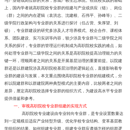
与产业链或岗位群的关系，形成产教生态系统。在院校实践的基础
上，国内学者就高职院校专业群的组建与产业或供应（链）、岗位
（群）之间的内在逻辑（袁洪志、沈建根、石伟平、孙峰等）、二
级学院行政架构与专业群的关系进行探讨（任占营、朱厚望、刘
硕），专业群建设的研究多涉及人才培养模式、校企合作、课程体
系、团队建设、实习实训等内容，较少涉及专业群与二级学院之间
关系的探讨，专业群的管理运行机制成为高职院校实践的难点，如
何处理专业群与二级学院之间的关系是高职院校提高治理能力的关
键一环，理顺两者之间的关系是开展基层治理的重要前提。以院建
群还是以群建院涉及高职院校基层治理的逻辑起点，直接影响着专
业群的建设与发展，本文重点围绕高职院校专业群的组建模式，分
析以院建群和以群建院两种典型模式的主要内容，比较两者之间的
差异，厘定高职院校选择专业群的组织方式，为建设高水平专业群
提供借鉴和参考。
一、审视高职院校专业群组建的实现方式
	       高职院校专业建设由专业转向专业群，是专业设置数量达
到一定规模后适应产业转型升级、优化学校专业结构、变革基层教
学组织的结果。如何组建专业群，组建专业群应遵循怎样的组群逻