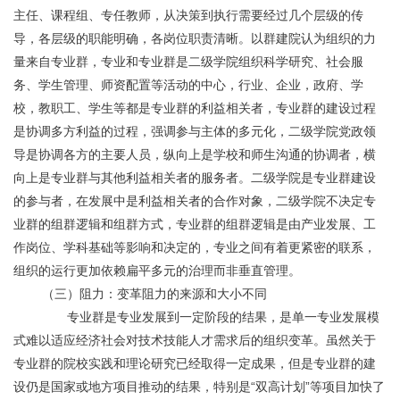
主任、课程组、专任教师，从决策到执行需要经过几个层级的传
导，各层级的职能明确，各岗位职责清晰。以群建院认为组织的力
量来自专业群，专业和专业群是二级学院组织科学研究、社会服
务、学生管理、师资配置等活动的中心，行业、企业，政府、学
校，教职工、学生等都是专业群的利益相关者，专业群的建设过程
是协调多方利益的过程，强调参与主体的多元化，二级学院党政领
导是协调各方的主要人员，纵向上是学校和师生沟通的协调者，横
向上是专业群与其他利益相关者的服务者。二级学院是专业群建设
的参与者，在发展中是利益相关者的合作对象，二级学院不决定专
业群的组群逻辑和组群方式，专业群的组群逻辑是由产业发展、工
作岗位、学科基础等影响和决定的，专业之间有着更紧密的联系，
组织的运行更加依赖扁平多元的治理而非垂直管理。
	（三）阻力：变革阻力的来源和大小不同
	       专业群是专业发展到一定阶段的结果，是单一专业发展模
式难以适应经济社会对技术技能人才需求后的组织变革。虽然关于
专业群的院校实践和理论研究已经取得一定成果，但是专业群的建
设仍是国家或地方项目推动的结果，特别是“双高计划”等项目加快了