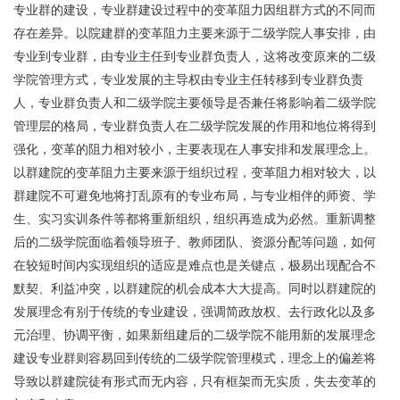
专业群的建设，专业群建设过程中的变革阻力因组群方式的不同而
存在差异。以院建群的变革阻力主要来源于二级学院人事安排，由
专业到专业群，由专业主任到专业群负责人，这将改变原来的二级
学院管理方式，专业发展的主导权由专业主任转移到专业群负责
人，专业群负责人和二级学院主要领导是否兼任将影响着二级学院
管理层的格局，专业群负责人在二级学院发展的作用和地位将得到
强化，变革的阻力相对较小，主要表现在人事安排和发展理念上。
以群建院的变革阻力主要来源于组织过程，变革阻力相对较大，以
群建院不可避免地将打乱原有的专业布局，与专业相伴的师资、学
生、实习实训条件等都将重新组织，组织再造成为必然。重新调整
后的二级学院面临着领导班子、教师团队、资源分配等问题，如何
在较短时间内实现组织的适应是难点也是关键点，极易出现配合不
默契、利益冲突，以群建院的机会成本大大提高。同时以群建院的
发展理念有别于传统的专业建设，强调简政放权、去行政化以及多
元治理、协调平衡，如果新组建后的二级学院不能用新的发展理念
建设专业群则容易回到传统的二级学院管理模式，理念上的偏差将
导致以群建院徒有形式而无内容，只有框架而无实质，失去变革的