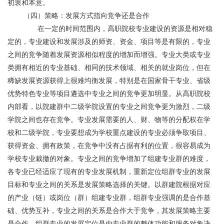
初衷和本意。
	（四）策略：发展方式指向竞争还是合作
	       在一定的时间范围内，高职院校专业建设的资源是相对稳
定的，专业建设和发展涉及的师资、资金、项目等是有限的，专业
之间的竞争随着发展资源相似程度的增加而增强。专业大类或专业
类拥有相近的专业基础、相同的技术领域、相关的就业岗位，但在
稀缺发展资源获得上很难均衡发展，特别是在国家骨干专业、省级
优势特色专业等项目遴选中专业之间的竞争更加明显。从高职院校
内部看，以院建群中二级学院设置的专业之间竞争更为激烈，二级
学院之间也存在竞争。专业发展需要的人、财、物等的分配权在学
校和二级学院，专业要想成为学校重点建设的专业必须争取项目、
获得资金、拥有政策，在竞争中没有占据有利的位置，很容易成为
学校专业裁撤的对象。专业之间的竞争增加了组建专业群的难度，
各专业已经适应了现有的专业发展机制，重新定位组群专业的发展
目标和专业之间的关系是发展策略选择的关键。以群建院根据对应
的产业（链）或岗位（群）组建专业群，组群专业强调的是合作基
础、优势互补，专业之间的关系是合作大于竞争，其发展策略主要
是合作，组群专业的发展定位是由专业群的整体功能和服务对象决