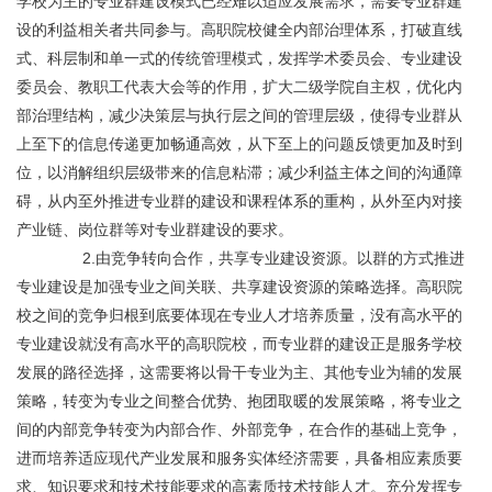
学校为主的专业群建设模式已经难以适应发展需求，需要专业群建
设的利益相关者共同参与。高职院校健全内部治理体系，打破直线
式、科层制和单一式的传统管理模式，发挥学术委员会、专业建设
委员会、教职工代表大会等的作用，扩大二级学院自主权，优化内
部治理结构，减少决策层与执行层之间的管理层级，使得专业群从
上至下的信息传递更加畅通高效，从下至上的问题反馈更加及时到
位，以消解组织层级带来的信息粘滞；减少利益主体之间的沟通障
碍，从内至外推进专业群的建设和课程体系的重构，从外至内对接
产业链、岗位群等对专业群建设的要求。
	       2.由竞争转向合作，共享专业建设资源。以群的方式推进
专业建设是加强专业之间关联、共享建设资源的策略选择。高职院
校之间的竞争归根到底要体现在专业人才培养质量，没有高水平的
专业建设就没有高水平的高职院校，而专业群的建设正是服务学校
发展的路径选择，这需要将以骨干专业为主、其他专业为辅的发展
策略，转变为专业之间整合优势、抱团取暖的发展策略，将专业之
间的内部竞争转变为内部合作、外部竞争，在合作的基础上竞争，
进而培养适应现代产业发展和服务实体经济需要，具备相应素质要
求、知识要求和技术技能要求的高素质技术技能人才。充分发挥专