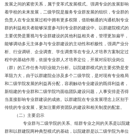
发展之间的紧密关系，属于变革式发展模式。强调专业的发展影响
着学校的未来发展，二级学院是服务专业群发展的组织，专业群的
负责人在专业发展过程中拥有更多权限，借助畅通的沟通机制专业
群的利益相关者能够深度参与到专业群的建设中。以群建院模式的
主要优势是重视与专业群建设的其他利益相关者，管理更加扁平，
能够调动多元主体参与专业群建设的主动性和积极性，强调产业分
析、行业调研、企业调查、学生调查等在专业人才培养方案制定过
程中的基础作用，依据专业群人才培养定位，开展对应职业岗位
（群）的工作任务与职业能力分析。以院建群模式的主要劣势是变
革阻力大，由于以群建院会涉及多个二级学院，是对现有专业格局
和二级学院发展的利益再分配，容易触动专业建设的既得利益者，
新组建的专业群和二级学院均面临团队建设问题，人事安排是否得
当直接影响专业群建设的成效。以群建院在专业发展理念上区别于
传统的专业发展，更加注重师资团队的建设和相关制度的配套。
	（二）主要启示
	       专业群与二级学院的关系、组群专业之间的关系是以院建
群和以群建院两种典型模式的基础，以院建群是以二级学院为单位