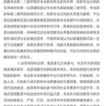
组建专业群，二级学院对专业群具有决定性作用，组群专业之间的
关系相对松散；以群建院是以专业群为基础组建二级学院，专业群
影响着二级学院的组织方式，组群专业之间的关系更为紧密。不论
是以院建群还是以群建院都是高职院校专业发展中出现的模式，在
具体的院校实践中具有合理性和可行性，两者的优劣是相对的，也
是比较的结果，何种模式适合更需要综合考量高职院校的具体情况
和区域经济社会发展的需求，不能简单地认为以群建院模式就一定
优于以院建群，或者后者优于前者，实践才是检验结果的标准。但
通过对以院建群和以群建院两种模式的比较，可以为后续专业群的
建设提供一些启示。
	       1.由管理转向治理，激发多元主体参与。专业作为高职院
校发展的基石，也是组建专业群的基本单位，受高职院校行政管理
制度的影响，专业及专业群建设中以行政管理为主，行政机构、行
政人员、行政权力成为影响专业群建设的主要因素。随着国家治理
现代化的推进，政府和市场在参与经济社会等事务中日趋平等，市
场在资源配置中的决定性作用日益凸显，专业作为职业教育与经济
活动的链接点，产业、行业、企业等对专业群的影响越来越大，以