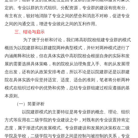
定的。专业以群的方式组织、分配资源，专业群的建设有统有分、
有主有次，较好地消除了专业之间的壁垒和消息不对称，促进专业
之间的沟通交流，增进专业彼此之间的互利作用。
三、结论与启示
	       为了便于分析和讨论，我们将高职院校组建专业群的模式
概括为以院建群和以群建院两种典型模式，并针对两种模式进行了
内涵阐释和比较，但在具体实践中高职院校会根据自身的实际和发
展的需要选择具体策略，有的院校从治理角度入手、有的从发展理
念出发，还有的从政策安排考虑，所以不论是以院建群还是以群建
院在具体实践中应坚持适宜、适度、适合的准则，笔者将分析两种
模式在组织过程中的优势和劣势，总结专业群组建过程应遵循的基
本原则。
	（一）简要评析
	      以院建群模式的主要特征是将专业群的概念、理论、组织
方式等应用在二级学院的专业建设之中，对既有的专业设置持肯定
态度，属于渐进式的发展模式。专业群建设和发展的决策权在二级
学院及学校，二级学院与专业群之间是控制与被控制的关系，专业