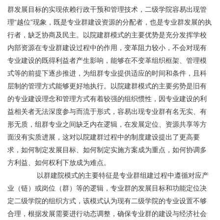
群发展目标的实现依赖行政干预和管理技术，二级学院容易出现管
理“越位”现象，既是专业群建设资源的分配者，也是专业群发展的执
行者，缺乏协商及民主。以院建群模式的主要优势是充分发挥学校
内部资源在专业群建设过程中的作用，变革阻力较小，不会对现有
专业建设的既得利益者产生影响，能够在不变革组织框架、管理模
式等的前提下逐步推进，为组群专业提供适应的时间和条件，且科
层制的管理方式能够更好地执行。以院建群模式的主要劣势是旧有
的专业建设理念和管理方式有着较强的组织惯性，因专业建设的利
益相关者无法深度参与而流于形式，容易出现专业群有名无实、有
形无质，组群专业之间缺乏内在逻辑，在发展定位、资源共享等方
面没有实质进展，这对以院建群过程中的制度建设提出了更高要
求，如何制定发展目标、如何制定实施方案成为重点，如何协调多
方利益、如何权利下放成为难点。
	       以群建院模式的主要特征是专业群组建过程中遵循对应产
业（链）或岗位（群）等的逻辑，专业群的发展目标和功能定位决
定二级学院的组织方式，该模式认为现有二级学院的专业设置不够
合理，根据发展需要进行动态调整，确保专业群的建设与经济社会