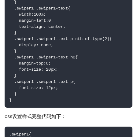
  }

  .swiper1 .swiper1-text{

    width:100%;

    margin-left:0;

    text-align: center;

  }

  .swiper1 .swiper1-text p:nth-of-type(2){

    display: none;

  }

  .swiper1 .swiper1-text h2{

    margin-top:0;

    font-size: 20px;

  }

  .swiper1 .swiper1-text p{

    font-size: 12px;

  }

}
css设置样式完整代码如下：
.swiper1{
