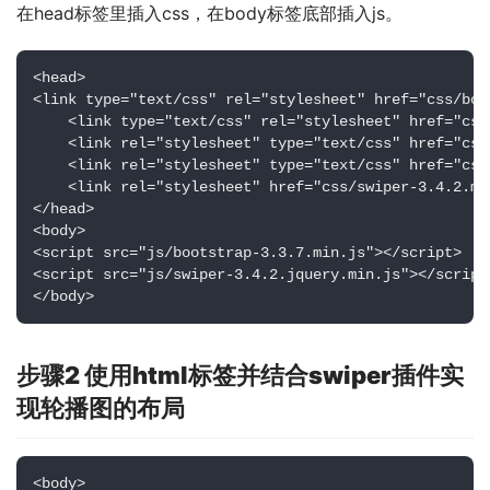
在head标签里插入css，在body标签底部插入js。
<head>

<link type="text/css" rel="stylesheet" href="css/boo
    <link type="text/css" rel="stylesheet" href="css
    <link rel="stylesheet" type="text/css" href="css/
    <link rel="stylesheet" type="text/css" href="css/
    <link rel="stylesheet" href="css/swiper-3.4.2.min
</head>

<body>

<script src="js/bootstrap-3.3.7.min.js"></script>

<script src="js/swiper-3.4.2.jquery.min.js"></script>
</body>
步骤2 使用html标签并结合swiper插件实
现轮播图的布局
<body>
