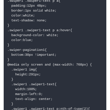
.swiper1 .swiper1-text p a{

  padding:12px 48px;

  border:1px solid white;

  color:white;

  text-shadow: none;

}

.swiper1 .swiper1-text p a:hover{

  background-color: white;

  color:blue;

}

.swiper-pagination1{

  bottom:30px !important;

}

@media only screen and (max-width: 768px) {

  .swiper1 img{

    height:291px;

  }

  .swiper1 .swiper1-text{

    width:100%;

    margin-left:0;

    text-align: center;

  }

  .swiper1 .swiper1-text p:nth-of-type(2){
