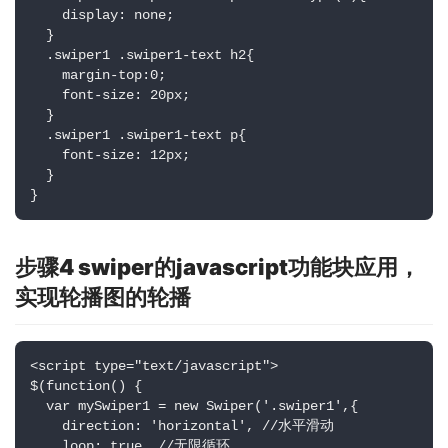
    display: none;

  }

  .swiper1 .swiper1-text h2{

    margin-top:0;

    font-size: 20px;

  }

  .swiper1 .swiper1-text p{

    font-size: 12px;

  }

}
步骤4 swiper的javascript功能块应用，
实现轮播图的轮播
<script type="text/javascript">

$(function() {

  var mySwiper1 = new Swiper('.swiper1',{

    direction: 'horizontal', //水平滑动

    loop: true, //无限循环
