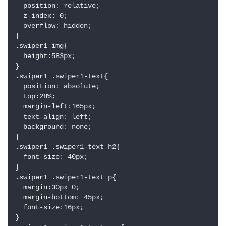
  position: relative;

  z-index: 0;

  overflow: hidden;

}

.swiper1 img{

  height:583px;

}

.swiper1 .swiper1-text{

  position: absolute;

  top:28%;

  margin-left:165px;

  text-align: left;

  background: none;

}

.swiper1 .swiper1-text h2{

  font-size: 40px;

}

.swiper1 .swiper1-text p{

  margin:30px 0;

  margin-bottom: 45px;

  font-size:16px;

}
