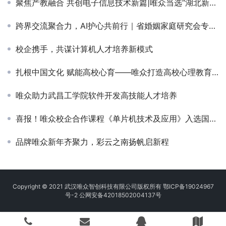
聚焦产教融合 共创电子信息技术新篇|唯众当选“湖北新一代电子信息技术行业产教融合共同体”副理事长单位
跨界交流聚合力，AI护心共前行｜省婚姻家庭研究会专家一行莅临唯众共探校园心理健康新路径
校企携手，共谋计算机人才培养新模式
扎根中国文化 赋能高校心育——唯众打造高校心理教育本土化测评体系
唯众助力武昌工学院软件开发高技能人才培养
喜报！唯众校企合作课程《单片机技术及应用》入选国家在线精品课程
品牌唯众新年齐聚力，彩云之南扬帆启新程
Copyright © 2021 武汉唯众智创科技有限公司版权所有
鄂ICP备19024967
号-2
公网安备42018502004137号