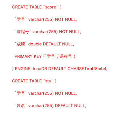
CREATE TABLE `score` (
  `学号` varchar(255) NOT NULL,
  `课程号` varchar(255) NOT NULL,
  `成绩` double DEFAULT NULL,
  PRIMARY KEY (`学号`,`课程号`)
) ENGINE=InnoDB DEFAULT CHARSET=utf8mb4;
CREATE TABLE `stu` (
  `学号` varchar(255) NOT NULL,
  `姓名` varchar(255) DEFAULT NULL,