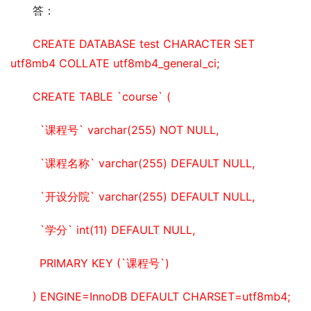
答：
CREATE DATABASE test CHARACTER SET 
utf8mb4 COLLATE utf8mb4_general_ci;
CREATE TABLE `course` (
  `课程号` varchar(255) NOT NULL,
  `课程名称` varchar(255) DEFAULT NULL,
  `开设分院` varchar(255) DEFAULT NULL,
  `学分` int(11) DEFAULT NULL,
  PRIMARY KEY (`课程号`)
) ENGINE=InnoDB DEFAULT CHARSET=utf8mb4;