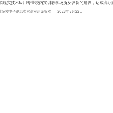
拟现实技术应用专业校内实训教学场所及设备的建设，达成高职
基本实训教学设施要求。职业学校相关专业及有关培训机构可参照
业院校电子信息类实训室建设标准
2023年8月22日
业实训教学条件建设标准与该专业教学标准对应，为满足专业人