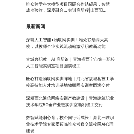
唯众跨学科大模型项目
国际合作结硕果，智慧
成功验收，深度融合边
实训启新程|山西阳泉
缘计算、知识库与数字
职业技术学院利用以色
人，推动职教数智化升
列政府贷款新校区建设
最新新闻
级
项目顺利交付
深耕人工智能+物联网实训！唯众联动两大高
校，以教师企业实践流动站激活职教新动能
古城兴职教，AI 启新篇｜青海省西宁市第一职校
人工智能实训室项目圆满竣工
匠心打造物联网实训阵地｜河北省故城县技工学
校高技能人才培训基地物联网实训室圆满交付
深耕西北通信网络实训产教建设｜青海建筑职业
技术学院5G全产业链实训室顺利竣工交付
数智赋能润心育，校企同行话成长！湖北三峡职
业技术学院专家团莅临唯众考察交流校园AI心理
建设