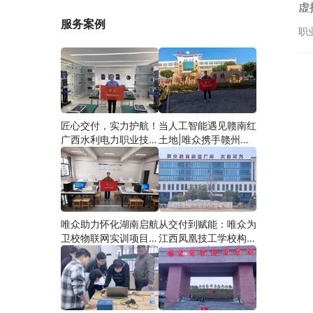
虚
服务案例
的
职
专
匠心交付，实力护航！
当人工智能遇见赣南红
广西水利电力职业技术
土地|唯众携手赣州农
学院智慧建筑综合布线
校，开辟涉农职教
实训项目圆满落地
“AI+农业”新路径
唯众助力怀化湖南启航
从交付到赋能：唯众为
卫校物联网实训项目圆
江西凤凰技工学校构建
满交付，共筑医工融合
“教、学、做”一体化网
人才培养新生态
络实训环境