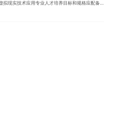
虚拟现实技术应用专业人才培养目标和规格应配备
执行。 2 实训教学场所及功能 虚拟现实技术应用
才…