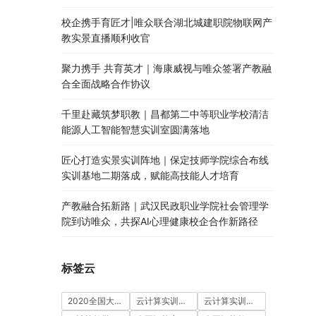
校企携手育匠才|唯众联合湖北城建职院物联网产
教实景直播顺利收官
聚力携手 共育英才｜海康威视与唯众签署产教融
合全面战略合作协议
千里赴藏筑梦职教｜昌都第二中等职业学校清洁
能源人工智能智慧实训室圆满落地
匠心打造实景实训阵地｜保定技师学院综合布线
实训基地二期落成，赋能高技能人才培育
产教融合拓新路｜武汉民政职业学院社会管理学
院到访唯众，共探AI心理健康校企合作新路径
标签云
2020全国大学生5G技术及应用大赛
云计算实训室建设方案
云计算实训平台