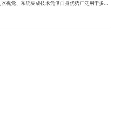
机器视觉、系统集成技术凭借自身优势广泛用于多个
提供方向和思路,为积极掌握此类核心技术,需培养高
际需求。构建“岗课赛证融通、工学良好衔接的人才
身优势和作用。校企双方建立健全对接机制,共同开
案和实训模块。对接企业职业标准和工作过…