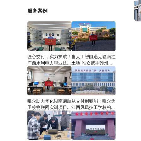
服务案例
匠心交付，实力护航！
当人工智能遇见赣南红
广西水利电力职业技术
土地|唯众携手赣州农
学院智慧建筑综合布线
校，开辟涉农职教
实训项目圆满落地
“AI+农业”新路径
唯众助力怀化湖南启航
从交付到赋能：唯众为
卫校物联网实训项目圆
江西凤凰技工学校构建
满交付，共筑医工融合
“教、学、做”一体化网
人才培养新生态
络实训环境