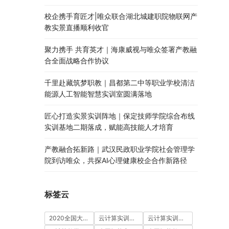
校企携手育匠才|唯众联合湖北城建职院物联网产
教实景直播顺利收官
聚力携手 共育英才｜海康威视与唯众签署产教融
合全面战略合作协议
千里赴藏筑梦职教｜昌都第二中等职业学校清洁
能源人工智能智慧实训室圆满落地
匠心打造实景实训阵地｜保定技师学院综合布线
实训基地二期落成，赋能高技能人才培育
产教融合拓新路｜武汉民政职业学院社会管理学
院到访唯众，共探AI心理健康校企合作新路径
标签云
2020全国大学生5G技术及应用大赛
云计算实训室建设方案
云计算实训平台