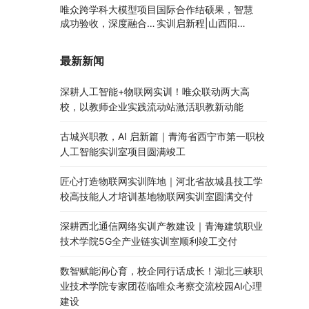
唯众跨学科大模型项目
国际合作结硕果，智慧
成功验收，深度融合边
实训启新程|山西阳泉
缘计算、知识库与数字
职业技术学院利用以色
人，推动职教数智化升
列政府贷款新校区建设
最新新闻
级
项目顺利交付
深耕人工智能+物联网实训！唯众联动两大高
校，以教师企业实践流动站激活职教新动能
古城兴职教，AI 启新篇｜青海省西宁市第一职校
人工智能实训室项目圆满竣工
匠心打造物联网实训阵地｜河北省故城县技工学
校高技能人才培训基地物联网实训室圆满交付
深耕西北通信网络实训产教建设｜青海建筑职业
技术学院5G全产业链实训室顺利竣工交付
数智赋能润心育，校企同行话成长！湖北三峡职
业技术学院专家团莅临唯众考察交流校园AI心理
建设