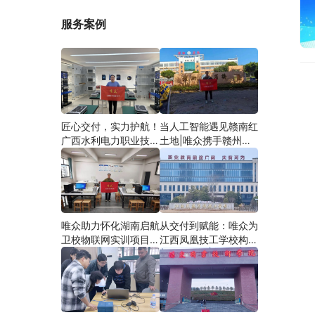
服务案例
匠心交付，实力护航！
当人工智能遇见赣南红
广西水利电力职业技术
土地|唯众携手赣州农
学院智慧建筑综合布线
校，开辟涉农职教
实训项目圆满落地
“AI+农业”新路径
唯众助力怀化湖南启航
从交付到赋能：唯众为
卫校物联网实训项目圆
江西凤凰技工学校构建
满交付，共筑医工融合
“教、学、做”一体化网
人才培养新生态
络实训环境