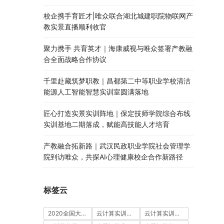
校企携手育匠才|唯众联合湖北城建职院物联网产
教实景直播顺利收官
聚力携手 共育英才｜海康威视与唯众签署产教融
合全面战略合作协议
千里赴藏筑梦职教｜昌都第二中等职业学校清洁
能源人工智能智慧实训室圆满落地
匠心打造实景实训阵地｜保定技师学院综合布线
实训基地二期落成，赋能高技能人才培育
产教融合拓新路｜武汉民政职业学院社会管理学
院到访唯众，共探AI心理健康校企合作新路径
标签云
2020全国大学生5G技术及应用大赛
云计算实训室建设方案
云计算实训平台