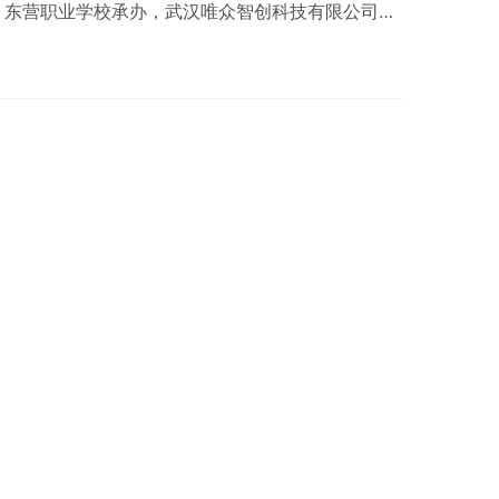
、东营职业学校承办，武汉唯众智创科技有限公司协
科技节–电子设计大赛集成电路设计竞赛线上开幕。
集成电路设计竞赛 本大赛旨在引导大学生积极参与科
，激发大学生创新精神和创业热情，构建大学生科技
代风采。 武汉唯众智创科技有限公司技术总监陈