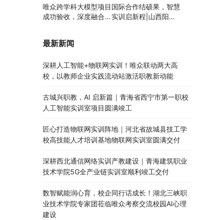
唯众跨学科大模型项目
国际合作结硕果，智慧
成功验收，深度融合边
实训启新程|山西阳泉
缘计算、知识库与数字
职业技术学院利用以色
人，推动职教数智化升
列政府贷款新校区建设
最新新闻
级
项目顺利交付
深耕人工智能+物联网实训！唯众联动两大高
校，以教师企业实践流动站激活职教新动能
古城兴职教，AI 启新篇｜青海省西宁市第一职校
人工智能实训室项目圆满竣工
匠心打造物联网实训阵地｜河北省故城县技工学
校高技能人才培训基地物联网实训室圆满交付
深耕西北通信网络实训产教建设｜青海建筑职业
技术学院5G全产业链实训室顺利竣工交付
数智赋能润心育，校企同行话成长！湖北三峡职
业技术学院专家团莅临唯众考察交流校园AI心理
建设