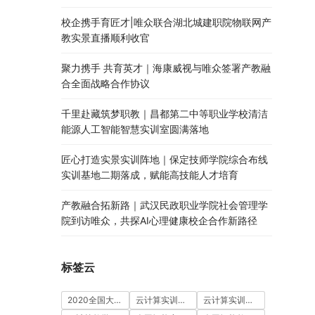
校企携手育匠才|唯众联合湖北城建职院物联网产
教实景直播顺利收官
聚力携手 共育英才｜海康威视与唯众签署产教融
合全面战略合作协议
千里赴藏筑梦职教｜昌都第二中等职业学校清洁
能源人工智能智慧实训室圆满落地
匠心打造实景实训阵地｜保定技师学院综合布线
实训基地二期落成，赋能高技能人才培育
产教融合拓新路｜武汉民政职业学院社会管理学
院到访唯众，共探AI心理健康校企合作新路径
标签云
2020全国大学生5G技术及应用大赛
云计算实训室建设方案
云计算实训平台