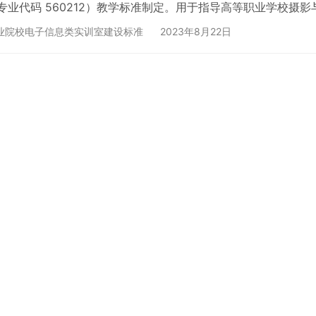
专业代码 560212）教学标准制定。用于指导高等职业学校摄
高等职业学校摄影与摄像艺术专业人才培养目标和规格应配备的
业院校电子信息类实训室建设标准
2023年8月22日
训机构可参照执行。 2 实训教学场所及功能 高等职业学…