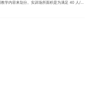
教学内容来划分。实训场所面积是为满足 40 人/班
 1。 表 1 实训教学场所分类、面积与主要功能