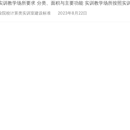
 实训教学场所要求 分类、面积与主要功能 实训教学场所按照实训
时开展实训教学的要求。实训教学场所分类、面积与主要功能见表
业院校计算类实训室建设标准
2023年8月22日
训教学类别 实训场所名称功 能&nb…