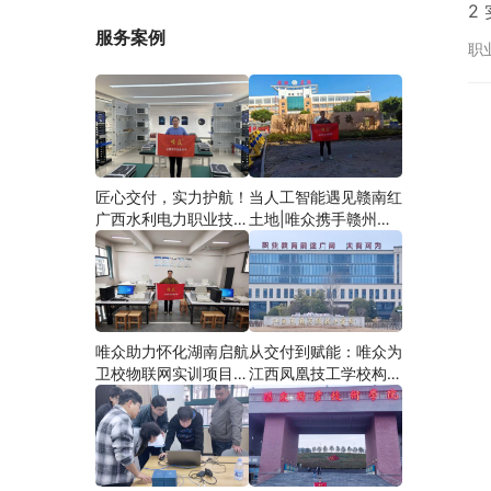
2
服务案例
同
职
实
匠心交付，实力护航！
当人工智能遇见赣南红
广西水利电力职业技术
土地|唯众携手赣州农
学院智慧建筑综合布线
校，开辟涉农职教
实训项目圆满落地
“AI+农业”新路径
唯众助力怀化湖南启航
从交付到赋能：唯众为
卫校物联网实训项目圆
江西凤凰技工学校构建
满交付，共筑医工融合
“教、学、做”一体化网
人才培养新生态
络实训环境