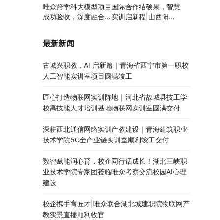
唯众跨学科大模型项目
国际合作结硕果，智慧
成功验收，深度融合边
实训启新程|山西阳泉
缘计算、知识库与数字
职业技术学院利用以色
人，推动职教数智化升
列政府贷款新校区建设
最新新闻
级
项目顺利交付
古城兴职教，AI 启新篇｜青海省西宁市第一职校
人工智能实训室项目圆满竣工
匠心打造物联网实训阵地｜河北省故城县技工学
校高技能人才培训基地物联网实训室圆满交付
深耕西北通信网络实训产教建设｜青海建筑职业
技术学院5G全产业链实训室顺利竣工交付
数智赋能润心育，校企同行话成长！湖北三峡职
业技术学院专家团莅临唯众考察交流校园AI心理
建设
校企携手育匠才|唯众联合湖北城建职院物联网产
教实景直播顺利收官