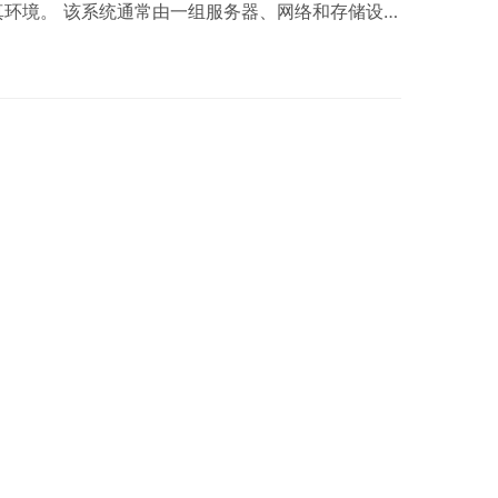
真环境。 该系统通常由一组服务器、网络和存储设备
化和抽象化，以便更好地管理和分配资源。用户可以
该系统，并在云端进行各种仿真活动。 虚拟仿真系统
包括： 虚拟机管理：系统可以创建、管理和监控多个
模拟不同的仿真场景。 资源调度与管理：系统可