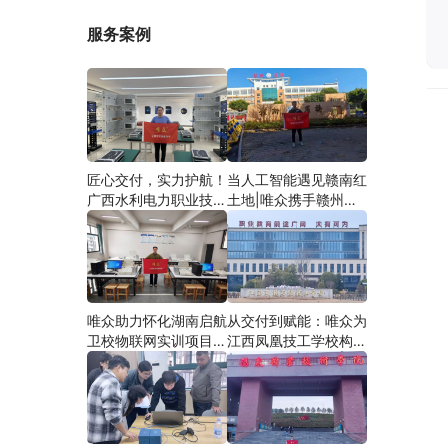
服务案例
匠心交付，实力护航！
当人工智能遇见赣南红
广西水利电力职业技术
土地|唯众携手赣州农
学院智慧建筑综合布线
校，开辟涉农职教
实训项目圆满落地
“AI+农业”新路径
唯众助力怀化湖南启航
从交付到赋能：唯众为
卫校物联网实训项目圆
江西凤凰技工学校构建
满交付，共筑医工融合
“教、学、做”一体化网
人才培养新生态
络实训环境