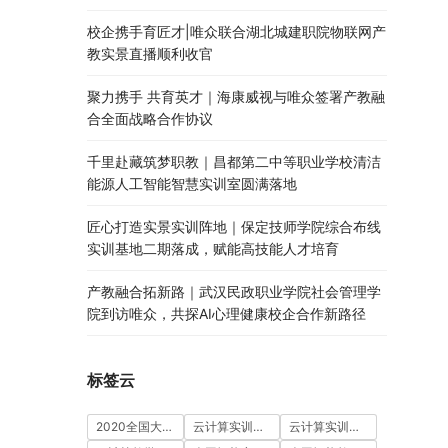
校企携手育匠才|唯众联合湖北城建职院物联网产
教实景直播顺利收官
聚力携手 共育英才｜海康威视与唯众签署产教融
合全面战略合作协议
千里赴藏筑梦职教｜昌都第二中等职业学校清洁
能源人工智能智慧实训室圆满落地
匠心打造实景实训阵地｜保定技师学院综合布线
实训基地二期落成，赋能高技能人才培育
产教融合拓新路｜武汉民政职业学院社会管理学
院到访唯众，共探AI心理健康校企合作新路径
标签云
2020全国大学生5G技术及应用大赛
云计算实训室建设方案
云计算实训平台