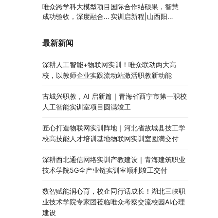
唯众跨学科大模型项目
国际合作结硕果，智慧
成功验收，深度融合边
实训启新程|山西阳泉
缘计算、知识库与数字
职业技术学院利用以色
人，推动职教数智化升
列政府贷款新校区建设
最新新闻
级
项目顺利交付
深耕人工智能+物联网实训！唯众联动两大高
校，以教师企业实践流动站激活职教新动能
古城兴职教，AI 启新篇｜青海省西宁市第一职校
人工智能实训室项目圆满竣工
匠心打造物联网实训阵地｜河北省故城县技工学
校高技能人才培训基地物联网实训室圆满交付
深耕西北通信网络实训产教建设｜青海建筑职业
技术学院5G全产业链实训室顺利竣工交付
数智赋能润心育，校企同行话成长！湖北三峡职
业技术学院专家团莅临唯众考察交流校园AI心理
建设