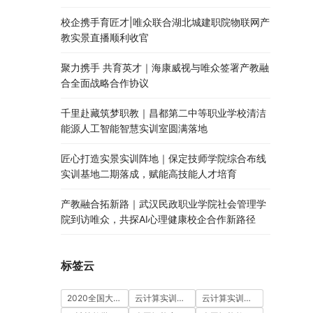
校企携手育匠才|唯众联合湖北城建职院物联网产
教实景直播顺利收官
聚力携手 共育英才｜海康威视与唯众签署产教融
合全面战略合作协议
千里赴藏筑梦职教｜昌都第二中等职业学校清洁
能源人工智能智慧实训室圆满落地
匠心打造实景实训阵地｜保定技师学院综合布线
实训基地二期落成，赋能高技能人才培育
产教融合拓新路｜武汉民政职业学院社会管理学
院到访唯众，共探AI心理健康校企合作新路径
标签云
2020全国大学生5G技术及应用大赛
云计算实训室建设方案
云计算实训平台