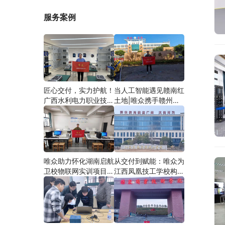
服务案例
匠心交付，实力护航！
当人工智能遇见赣南红
广西水利电力职业技术
土地|唯众携手赣州农
学院智慧建筑综合布线
校，开辟涉农职教
实训项目圆满落地
“AI+农业”新路径
唯众助力怀化湖南启航
从交付到赋能：唯众为
卫校物联网实训项目圆
江西凤凰技工学校构建
满交付，共筑医工融合
“教、学、做”一体化网
人才培养新生态
络实训环境