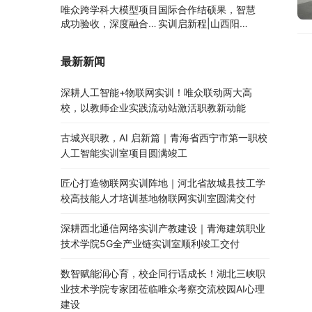
唯众跨学科大模型项目
国际合作结硕果，智慧
成功验收，深度融合边
实训启新程|山西阳泉
缘计算、知识库与数字
职业技术学院利用以色
人，推动职教数智化升
列政府贷款新校区建设
最新新闻
级
项目顺利交付
深耕人工智能+物联网实训！唯众联动两大高
校，以教师企业实践流动站激活职教新动能
古城兴职教，AI 启新篇｜青海省西宁市第一职校
人工智能实训室项目圆满竣工
匠心打造物联网实训阵地｜河北省故城县技工学
校高技能人才培训基地物联网实训室圆满交付
深耕西北通信网络实训产教建设｜青海建筑职业
技术学院5G全产业链实训室顺利竣工交付
数智赋能润心育，校企同行话成长！湖北三峡职
业技术学院专家团莅临唯众考察交流校园AI心理
建设