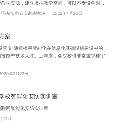
应教学资源，建立虚拟教学空间，可以不受设备限
可随时随地通过VR了解实训室布局，学习智能化安
产品动态
,
唯众实训基地VR
2022年4月26日
实训室VR合计22个场景。其中W1-W8为实训室布
景布局、智能化工程实训区、智能化布线实训区、公
区、出入口实训区、安防监控实训区、门禁对讲…
方案
设意义 随着楼宇智能化在信息化基础设施建设中的
的技能型技术人才。近年来，各院校也非常重视楼宇
2020年2月22日
学校智能化安防实训室
物联网智能化安防实训室
月11日