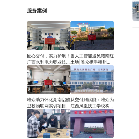
服务案例
匠心交付，实力护航！
当人工智能遇见赣南红
广西水利电力职业技术
土地|唯众携手赣州农
学院智慧建筑综合布线
校，开辟涉农职教
实训项目圆满落地
“AI+农业”新路径
唯众助力怀化湖南启航
从交付到赋能：唯众为
卫校物联网实训项目圆
江西凤凰技工学校构建
满交付，共筑医工融合
“教、学、做”一体化网
人才培养新生态
络实训环境