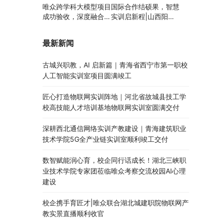
唯众跨学科大模型项目
国际合作结硕果，智慧
成功验收，深度融合边
实训启新程|山西阳泉
缘计算、知识库与数字
职业技术学院利用以色
人，推动职教数智化升
列政府贷款新校区建设
最新新闻
级
项目顺利交付
古城兴职教，AI 启新篇｜青海省西宁市第一职校
人工智能实训室项目圆满竣工
匠心打造物联网实训阵地｜河北省故城县技工学
校高技能人才培训基地物联网实训室圆满交付
深耕西北通信网络实训产教建设｜青海建筑职业
技术学院5G全产业链实训室顺利竣工交付
数智赋能润心育，校企同行话成长！湖北三峡职
业技术学院专家团莅临唯众考察交流校园AI心理
建设
校企携手育匠才|唯众联合湖北城建职院物联网产
教实景直播顺利收官