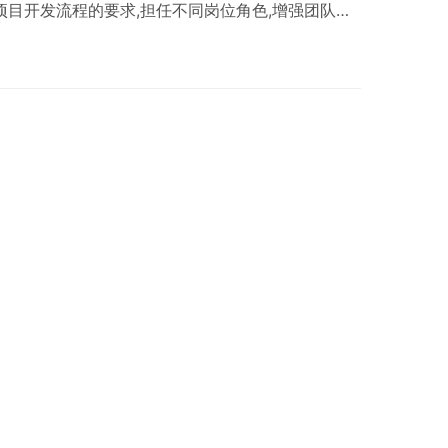
项目开发流程的要求,担任不同岗位角色,增强团队协
息化的实训管理平台,实现项目进度监控、代码评
据分析等功能,减少教师重复工作,达到传统方式无
用JavaEE技术实现,基于Spring MVC框架的主
页面,MySQ…