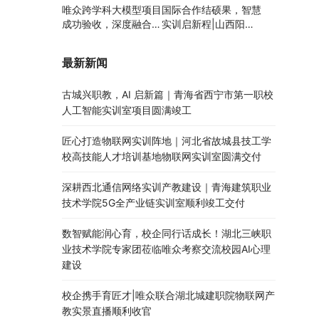
唯众跨学科大模型项目
国际合作结硕果，智慧
成功验收，深度融合边
实训启新程|山西阳泉
缘计算、知识库与数字
职业技术学院利用以色
人，推动职教数智化升
列政府贷款新校区建设
最新新闻
级
项目顺利交付
古城兴职教，AI 启新篇｜青海省西宁市第一职校
人工智能实训室项目圆满竣工
匠心打造物联网实训阵地｜河北省故城县技工学
校高技能人才培训基地物联网实训室圆满交付
深耕西北通信网络实训产教建设｜青海建筑职业
技术学院5G全产业链实训室顺利竣工交付
数智赋能润心育，校企同行话成长！湖北三峡职
业技术学院专家团莅临唯众考察交流校园AI心理
建设
校企携手育匠才|唯众联合湖北城建职院物联网产
教实景直播顺利收官