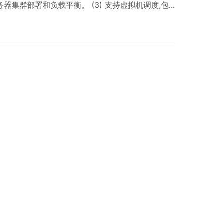
器集群部署和负载平衡。 (3) 支持虚拟机调度,包
现大数据群集和任务管理。 (4) 系统无单点故障,
。 (5) 与服务器虚拟化、桌面虚拟化系统无缝集成,
PU和I/O资源互补策略,将CPU密集型和I/O密集型虚拟