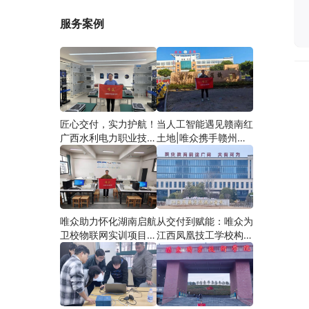
服务案例
匠心交付，实力护航！
当人工智能遇见赣南红
广西水利电力职业技术
土地|唯众携手赣州农
学院智慧建筑综合布线
校，开辟涉农职教
实训项目圆满落地
“AI+农业”新路径
唯众助力怀化湖南启航
从交付到赋能：唯众为
卫校物联网实训项目圆
江西凤凰技工学校构建
满交付，共筑医工融合
“教、学、做”一体化网
人才培养新生态
络实训环境