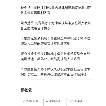
校企携手育匠才|唯众联合湖北城建职院物联网产
教实景直播顺利收官
聚力携手 共育英才｜海康威视与唯众签署产教融
合全面战略合作协议
千里赴藏筑梦职教｜昌都第二中等职业学校清洁
能源人工智能智慧实训室圆满落地
匠心打造实景实训阵地｜保定技师学院综合布线
实训基地二期落成，赋能高技能人才培育
产教融合拓新路｜武汉民政职业学院社会管理学
院到访唯众，共探AI心理健康校企合作新路径
标签云
2020全国大学生5G技术及应用大赛
云计算实训室建设方案
云计算实训平台