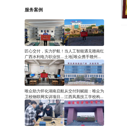
服务案例
匠心交付，实力护航！
当人工智能遇见赣南红
广西水利电力职业技术
土地|唯众携手赣州农
学院智慧建筑综合布线
校，开辟涉农职教
实训项目圆满落地
“AI+农业”新路径
唯众助力怀化湖南启航
从交付到赋能：唯众为
卫校物联网实训项目圆
江西凤凰技工学校构建
满交付，共筑医工融合
“教、学、做”一体化网
人才培养新生态
络实训环境