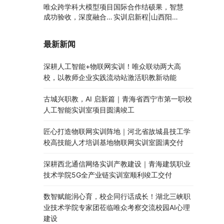
唯众跨学科大模型项目
国际合作结硕果，智慧
成功验收，深度融合边
实训启新程|山西阳泉
缘计算、知识库与数字
职业技术学院利用以色
人，推动职教数智化升
列政府贷款新校区建设
最新新闻
级
项目顺利交付
深耕人工智能+物联网实训！唯众联动两大高
校，以教师企业实践流动站激活职教新动能
古城兴职教，AI 启新篇｜青海省西宁市第一职校
人工智能实训室项目圆满竣工
匠心打造物联网实训阵地｜河北省故城县技工学
校高技能人才培训基地物联网实训室圆满交付
深耕西北通信网络实训产教建设｜青海建筑职业
技术学院5G全产业链实训室顺利竣工交付
数智赋能润心育，校企同行话成长！湖北三峡职
业技术学院专家团莅临唯众考察交流校园AI心理
建设