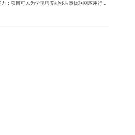
能力；项目可以为学院培养能够从事物联网应用行
装、调试、维护、维修；无线网络(传感网络)的组
联网产品应用、营销推广等职业岗位的要求的综合型
围绕物联网基础技术及专业方向，设立多样化的实验项
教学的需要，针对课程体系的逻辑结构，对课程体系