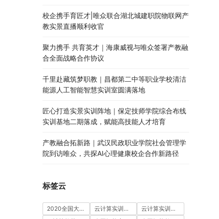
校企携手育匠才|唯众联合湖北城建职院物联网产
教实景直播顺利收官
聚力携手 共育英才｜海康威视与唯众签署产教融
合全面战略合作协议
千里赴藏筑梦职教｜昌都第二中等职业学校清洁
能源人工智能智慧实训室圆满落地
匠心打造实景实训阵地｜保定技师学院综合布线
实训基地二期落成，赋能高技能人才培育
产教融合拓新路｜武汉民政职业学院社会管理学
院到访唯众，共探AI心理健康校企合作新路径
标签云
2020全国大学生5G技术及应用大赛
云计算实训室建设方案
云计算实训平台