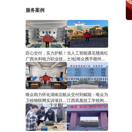
服务案例
匠心交付，实力护航！
当人工智能遇见赣南红
广西水利电力职业技术
土地|唯众携手赣州农
学院智慧建筑综合布线
校，开辟涉农职教
实训项目圆满落地
“AI+农业”新路径
唯众助力怀化湖南启航
从交付到赋能：唯众为
卫校物联网实训项目圆
江西凤凰技工学校构建
满交付，共筑医工融合
“教、学、做”一体化网
人才培养新生态
络实训环境