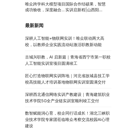
唯众跨学科大模型项目
国际合作结硕果，智慧
成功验收，深度融合边
实训启新程|山西阳泉
缘计算、知识库与数字
职业技术学院利用以色
人，推动职教数智化升
列政府贷款新校区建设
最新新闻
级
项目顺利交付
深耕人工智能+物联网实训！唯众联动两大高
校，以教师企业实践流动站激活职教新动能
古城兴职教，AI 启新篇｜青海省西宁市第一职校
人工智能实训室项目圆满竣工
匠心打造物联网实训阵地｜河北省故城县技工学
校高技能人才培训基地物联网实训室圆满交付
深耕西北通信网络实训产教建设｜青海建筑职业
技术学院5G全产业链实训室顺利竣工交付
数智赋能润心育，校企同行话成长！湖北三峡职
业技术学院专家团莅临唯众考察交流校园AI心理
建设