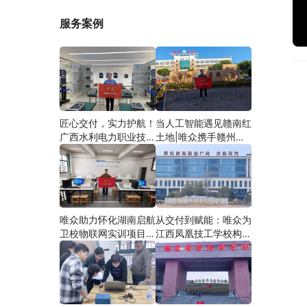
服务案例
匠心交付，实力护航！
当人工智能遇见赣南红
广西水利电力职业技术
土地|唯众携手赣州农
学院智慧建筑综合布线
校，开辟涉农职教
实训项目圆满落地
“AI+农业”新路径
唯众助力怀化湖南启航
从交付到赋能：唯众为
卫校物联网实训项目圆
江西凤凰技工学校构建
满交付，共筑医工融合
“教、学、做”一体化网
人才培养新生态
络实训环境