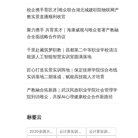
校企携手育匠才|唯众联合湖北城建职院物联网产
教实景直播顺利收官
聚力携手 共育英才｜海康威视与唯众签署产教融
合全面战略合作协议
千里赴藏筑梦职教｜昌都第二中等职业学校清洁
能源人工智能智慧实训室圆满落地
匠心打造实景实训阵地｜保定技师学院综合布线
实训基地二期落成，赋能高技能人才培育
产教融合拓新路｜武汉民政职业学院社会管理学
院到访唯众，共探AI心理健康校企合作新路径
标签云
2020全国大学生5G技术及应用大赛
云计算实训室建设方案
云计算实训平台