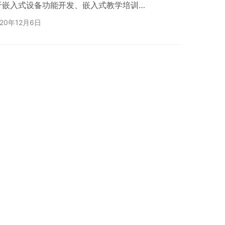
于嵌入式设备功能开发、嵌入式教学培训
。此设备涉及到嵌入式内核、底层驱动、应用程序、与物联
020年12月6日
多领域。