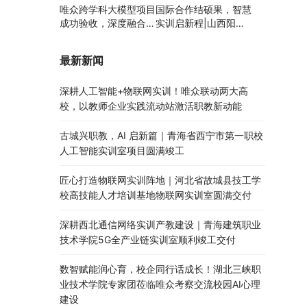
唯众跨学科大模型项目
国际合作结硕果，智慧
成功验收，深度融合边
实训启新程|山西阳泉
缘计算、知识库与数字
职业技术学院利用以色
人，推动职教数智化升
列政府贷款新校区建设
最新新闻
级
项目顺利交付
深耕人工智能+物联网实训！唯众联动两大高
校，以教师企业实践流动站激活职教新动能
古城兴职教，AI 启新篇｜青海省西宁市第一职校
人工智能实训室项目圆满竣工
匠心打造物联网实训阵地｜河北省故城县技工学
校高技能人才培训基地物联网实训室圆满交付
深耕西北通信网络实训产教建设｜青海建筑职业
技术学院5G全产业链实训室顺利竣工交付
数智赋能润心育，校企同行话成长！湖北三峡职
业技术学院专家团莅临唯众考察交流校园AI心理
建设