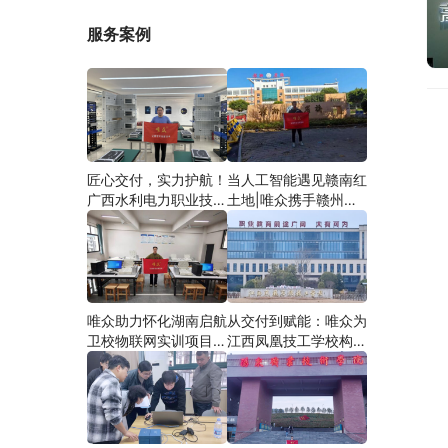
服务案例
匠心交付，实力护航！
当人工智能遇见赣南红
广西水利电力职业技术
土地|唯众携手赣州农
学院智慧建筑综合布线
校，开辟涉农职教
实训项目圆满落地
“AI+农业”新路径
唯众助力怀化湖南启航
从交付到赋能：唯众为
卫校物联网实训项目圆
江西凤凰技工学校构建
满交付，共筑医工融合
“教、学、做”一体化网
人才培养新生态
络实训环境