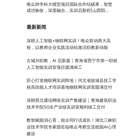
唯众跨学科大模型项目
国际合作结硕果，智慧
成功验收，深度融合边
实训启新程|山西阳泉
缘计算、知识库与数字
职业技术学院利用以色
人，推动职教数智化升
列政府贷款新校区建设
最新新闻
级
项目顺利交付
深耕人工智能+物联网实训！唯众联动两大高
校，以教师企业实践流动站激活职教新动能
古城兴职教，AI 启新篇｜青海省西宁市第一职校
人工智能实训室项目圆满竣工
匠心打造物联网实训阵地｜河北省故城县技工学
校高技能人才培训基地物联网实训室圆满交付
深耕西北通信网络实训产教建设｜青海建筑职业
技术学院5G全产业链实训室顺利竣工交付
数智赋能润心育，校企同行话成长！湖北三峡职
业技术学院专家团莅临唯众考察交流校园AI心理
建设