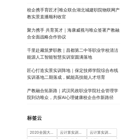
校企携手育匠才|唯众联合湖北城建职院物联网产
教实景直播顺利收官
聚力携手 共育英才｜海康威视与唯众签署产教融
合全面战略合作协议
千里赴藏筑梦职教｜昌都第二中等职业学校清洁
能源人工智能智慧实训室圆满落地
匠心打造实景实训阵地｜保定技师学院综合布线
实训基地二期落成，赋能高技能人才培育
产教融合拓新路｜武汉民政职业学院社会管理学
院到访唯众，共探AI心理健康校企合作新路径
标签云
2020全国大学生5G技术及应用大赛
云计算实训室建设方案
云计算实训平台