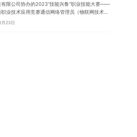
有限公司协办的2023“技能兴鲁”职业技能大赛——
新职业技术应用竞赛通信网络管理员（物联网技术应
本次比赛理论与实践相结合主要通过原型图设计、需求
0月23日
能楼宇应用系统开发等方面考察选手物联网应用层设
融合云平台的使用，考察选手物联网网络层的搭建；
自动分发试卷，不同选手之间通过题…