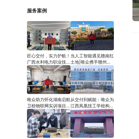
服务案例
匠心交付，实力护航！
当人工智能遇见赣南红
广西水利电力职业技术
土地|唯众携手赣州农
学院智慧建筑综合布线
校，开辟涉农职教
实训项目圆满落地
“AI+农业”新路径
唯众助力怀化湖南启航
从交付到赋能：唯众为
卫校物联网实训项目圆
江西凤凰技工学校构建
满交付，共筑医工融合
“教、学、做”一体化网
人才培养新生态
络实训环境