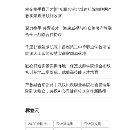
校企携手育匠才|唯众联合湖北城建职院物联网产
教实景直播顺利收官
聚力携手 共育英才｜海康威视与唯众签署产教融
合全面战略合作协议
千里赴藏筑梦职教｜昌都第二中等职业学校清洁
能源人工智能智慧实训室圆满落地
匠心打造实景实训阵地｜保定技师学院综合布线
实训基地二期落成，赋能高技能人才培育
产教融合拓新路｜武汉民政职业学院社会管理学
院到访唯众，共探AI心理健康校企合作新路径
标签云
2020全国大学生5G技术及应用大赛
云计算实训室建设方案
云计算实训平台