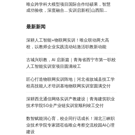
唯众跨学科大模型项目
国际合作结硕果，智慧
成功验收，深度融合边
实训启新程|山西阳泉
缘计算、知识库与数字
职业技术学院利用以色
人，推动职教数智化升
列政府贷款新校区建设
最新新闻
级
项目顺利交付
深耕人工智能+物联网实训！唯众联动两大高
校，以教师企业实践流动站激活职教新动能
古城兴职教，AI 启新篇｜青海省西宁市第一职校
人工智能实训室项目圆满竣工
匠心打造物联网实训阵地｜河北省故城县技工学
校高技能人才培训基地物联网实训室圆满交付
深耕西北通信网络实训产教建设｜青海建筑职业
技术学院5G全产业链实训室顺利竣工交付
数智赋能润心育，校企同行话成长！湖北三峡职
业技术学院专家团莅临唯众考察交流校园AI心理
建设