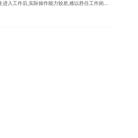
生进入工作后,实际操作能力较差,难以胜任工作岗
合布线技能和操作能力,中职院校应该: 优化教学内
与实践有效结合。 合理配置实训室及实验设备,为学生
更多案例教学、项目驱动等形式,增强学生实际动手
合布线的实用技术,培养职业技能…