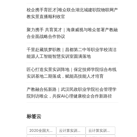
校企携手育匠才|唯众联合湖北城建职院物联网产
教实景直播顺利收官
聚力携手 共育英才｜海康威视与唯众签署产教融
合全面战略合作协议
千里赴藏筑梦职教｜昌都第二中等职业学校清洁
能源人工智能智慧实训室圆满落地
匠心打造实景实训阵地｜保定技师学院综合布线
实训基地二期落成，赋能高技能人才培育
产教融合拓新路｜武汉民政职业学院社会管理学
院到访唯众，共探AI心理健康校企合作新路径
标签云
2020全国大学生5G技术及应用大赛
云计算实训室建设方案
云计算实训平台