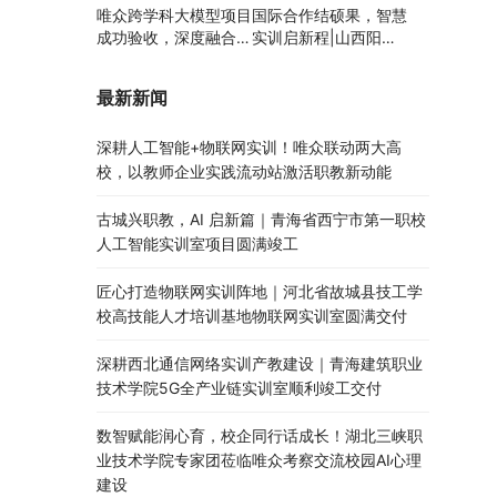
唯众跨学科大模型项目
国际合作结硕果，智慧
成功验收，深度融合边
实训启新程|山西阳泉
缘计算、知识库与数字
职业技术学院利用以色
人，推动职教数智化升
列政府贷款新校区建设
最新新闻
级
项目顺利交付
深耕人工智能+物联网实训！唯众联动两大高
校，以教师企业实践流动站激活职教新动能
古城兴职教，AI 启新篇｜青海省西宁市第一职校
人工智能实训室项目圆满竣工
匠心打造物联网实训阵地｜河北省故城县技工学
校高技能人才培训基地物联网实训室圆满交付
深耕西北通信网络实训产教建设｜青海建筑职业
技术学院5G全产业链实训室顺利竣工交付
数智赋能润心育，校企同行话成长！湖北三峡职
业技术学院专家团莅临唯众考察交流校园AI心理
建设