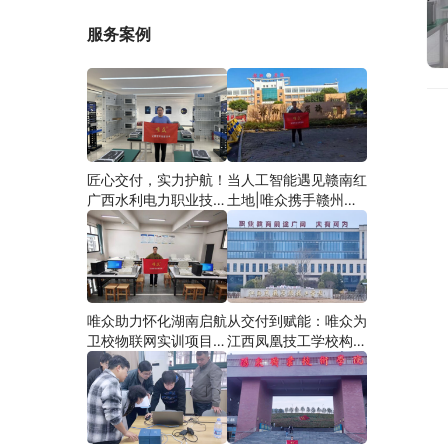
服务案例
匠心交付，实力护航！
当人工智能遇见赣南红
广西水利电力职业技术
土地|唯众携手赣州农
学院智慧建筑综合布线
校，开辟涉农职教
实训项目圆满落地
“AI+农业”新路径
唯众助力怀化湖南启航
从交付到赋能：唯众为
卫校物联网实训项目圆
江西凤凰技工学校构建
满交付，共筑医工融合
“教、学、做”一体化网
人才培养新生态
络实训环境