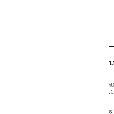
1
域
式
数