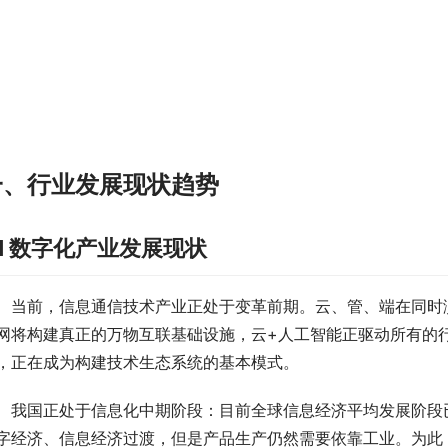
一、行业发展现状趋势
.1 数字化产业发展现状
当前，信息通信技术产业正处于变革前期。云、管、端在同时
网将构建真正的万物互联基础设施，云+人工智能正驱动所有的
，正在成为构建技术生态系统的基本模式。
我国正处于信息化中期阶段：目前全球信息经济平均发展阶段
字经济、信息经济过渡，但是产品生产仍然需要依靠工业。为此，发