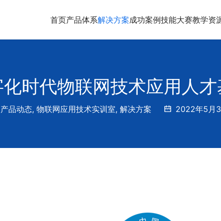
首页
产品体系
解决方案
成功案例
技能大赛
教学资
字化时代物联网技术应用人才
,
产品动态
,
物联网应用技术实训室
,
解决方案
2022年5月3
f Content