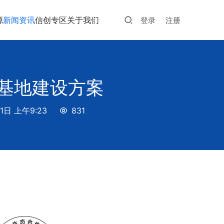
源
新闻资讯
信创专区
关于我们
登录
注册
基地建设方案
1日 上午9:23
831