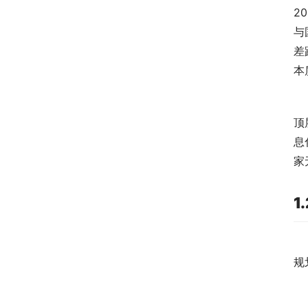
2
与
差
本
顶
息
家
1
规