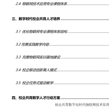
校企共育数字化时代物联网技术应