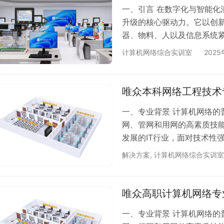
一、引言​ 在数字化与智能
升级的核心驱动力。它以创
器、物料、人以及信息系统
析，促使生产效率与产品质量
计算机网络综合实训室
2025
2025 年，全球工业互联网
一片光明。​ 数据，作为工
脑”，意义非凡。通过对海量
唯众本科网络工程技术
一、专业背景 计算机网络的
网、管网和用网的高素质技
发展的IT行业，面对技术性
求具有很强的时代感，它要
解决方案
,
计算机网络综合实训室
操作技术与技能，具有解决
型的技能型人才。 目前，我
“以信息化带动工业化”战略
唯众高职计算机网络专
业间需…
一、专业背景 计算机网络的