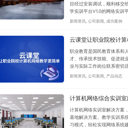
目经过安装调试，顺利移交
学实训平台V1.0的网络实
以及教学中心模块各一套。
新闻资讯
,
公司新闻
,
成功案例
业的教学和实训需求而设计
面、操作便捷的学习环境。
云课堂让职业院校计算
络技术的教学和实践，进一
一提…
职业教育是国民教育体系和
才、传承技术技能、促进就业
业与实际工作岗位联系密切
进步，计算机网络技术发展
新闻资讯
,
公司新闻
,
产品动态
化时代，最重要的标志就是
重要的影响。 计算机网络
们的生活和工作方式，推动
计算机网络综合实训室
机信息…
计算机网络实训室解决方案
基地解决方案。教学实训系统
习模式，轻松实现网络系统