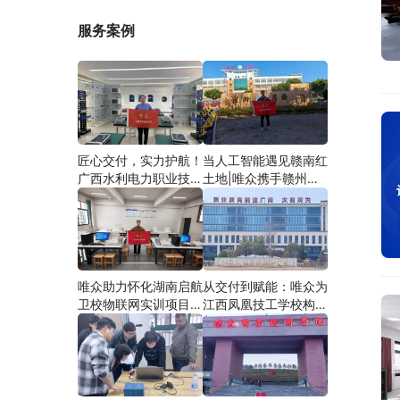
服务案例
匠心交付，实力护航！
当人工智能遇见赣南红
广西水利电力职业技术
土地|唯众携手赣州农
学院智慧建筑综合布线
校，开辟涉农职教
实训项目圆满落地
“AI+农业”新路径
唯众助力怀化湖南启航
从交付到赋能：唯众为
卫校物联网实训项目圆
江西凤凰技工学校构建
满交付，共筑医工融合
“教、学、做”一体化网
人才培养新生态
络实训环境