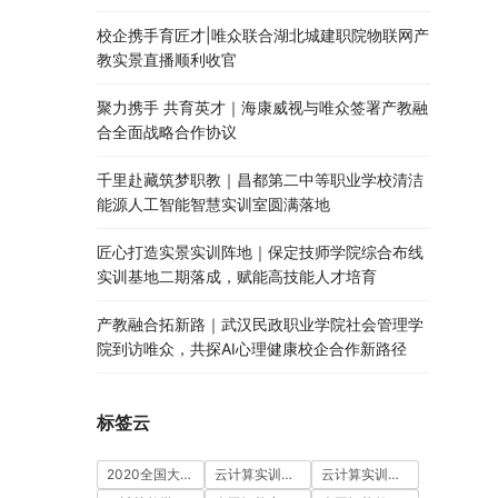
校企携手育匠才|唯众联合湖北城建职院物联网产
教实景直播顺利收官
聚力携手 共育英才｜海康威视与唯众签署产教融
合全面战略合作协议
千里赴藏筑梦职教｜昌都第二中等职业学校清洁
能源人工智能智慧实训室圆满落地
匠心打造实景实训阵地｜保定技师学院综合布线
实训基地二期落成，赋能高技能人才培育
产教融合拓新路｜武汉民政职业学院社会管理学
院到访唯众，共探AI心理健康校企合作新路径
标签云
2020全国大学生5G技术及应用大赛
云计算实训室建设方案
云计算实训平台