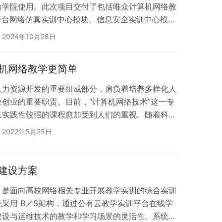
给学院使用。此次项目交付了包括唯众计算机网络教
训平台网络仿真实训中心模块、信息安全实训中心模块
该教学实训平台项目专为满足学院计算机网络技术专
2024年10月28日
，旨在通过先进的技术手段，为师生提供一个功能全
随着平台的投入使用，学院将能够更加高效地进行网
机网络教学更简单
步促进学生的实际操作能力和创新思维的培养。 值得
人力资源开发的重要组成部分，肩负着培养多样化人
创业的重要职责。目前，“计算机网络技术”这一专
且实践性较强的课程愈加受到人们的重视。随着科技
迅速，被广泛应用在社会的各个领域。在当前的信息
2022年5月25日
计算机网络技术的运用，对国家和社会都会产生极为
已经成为人们生活不可缺少的一部分，极大的改变了人
了社会的进步发展，在网络技术发展的前提下，计算
建设方案
，是面向高校网络相关专业开展教学实训的综合实训
采用 B／S架构，通过公有云教学实训平台在线学
建设与运维技术的教学和学习场景的灵活性。系统采