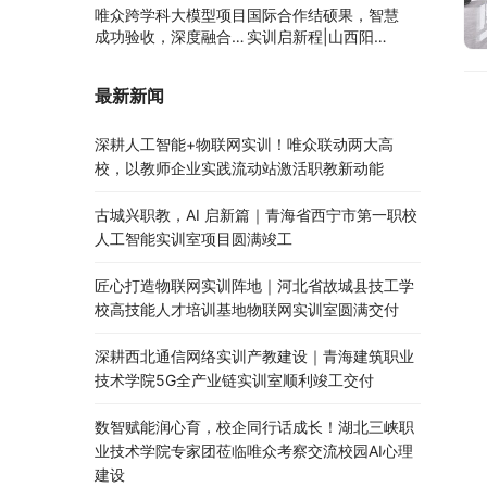
唯众跨学科大模型项目
国际合作结硕果，智慧
成功验收，深度融合边
实训启新程|山西阳泉
缘计算、知识库与数字
职业技术学院利用以色
人，推动职教数智化升
列政府贷款新校区建设
最新新闻
级
项目顺利交付
深耕人工智能+物联网实训！唯众联动两大高
校，以教师企业实践流动站激活职教新动能
古城兴职教，AI 启新篇｜青海省西宁市第一职校
人工智能实训室项目圆满竣工
匠心打造物联网实训阵地｜河北省故城县技工学
校高技能人才培训基地物联网实训室圆满交付
深耕西北通信网络实训产教建设｜青海建筑职业
技术学院5G全产业链实训室顺利竣工交付
数智赋能润心育，校企同行话成长！湖北三峡职
业技术学院专家团莅临唯众考察交流校园AI心理
建设