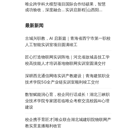
唯众跨学科大模型项目
国际合作结硕果，智慧
成功验收，深度融合边
实训启新程|山西阳泉
缘计算、知识库与数字
职业技术学院利用以色
人，推动职教数智化升
列政府贷款新校区建设
最新新闻
级
项目顺利交付
古城兴职教，AI 启新篇｜青海省西宁市第一职校
人工智能实训室项目圆满竣工
匠心打造物联网实训阵地｜河北省故城县技工学
校高技能人才培训基地物联网实训室圆满交付
深耕西北通信网络实训产教建设｜青海建筑职业
技术学院5G全产业链实训室顺利竣工交付
数智赋能润心育，校企同行话成长！湖北三峡职
业技术学院专家团莅临唯众考察交流校园AI心理
建设
校企携手育匠才|唯众联合湖北城建职院物联网产
教实景直播顺利收官