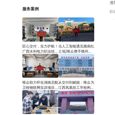
准
服务案例
专
职
学
匠心交付，实力护航！
当人工智能遇见赣南红
广西水利电力职业技术
土地|唯众携手赣州农
学院智慧建筑综合布线
校，开辟涉农职教
实训项目圆满落地
“AI+农业”新路径
唯众助力怀化湖南启航
从交付到赋能：唯众为
卫校物联网实训项目圆
江西凤凰技工学校构建
满交付，共筑医工融合
“教、学、做”一体化网
人才培养新生态
络实训环境