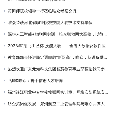
黄冈师院校领导一行莅临唯众考察交流
唯众荣获河北省职业院校技能大赛技术支持单位
深耕人工智能+物联网实训！唯众联动两大高校，以教师企业实践流动站激活职教新动能
2023年“湖北工匠杯”技能大赛——全省大数据及软件应用技术职业技能竞赛圆满闭幕
教育部部长怀进鹏定调职教“新双高”；唯众：从设备供给到生态赋能，做职教高质量发展 “同行者”
热烈欢迎广东元知科技集团智慧教育事业部莅临我司参观交流
飞腾&唯众：携手信创人才培养
福州连江职业中专学校物联网实训室、网络安防系统安装与维护实训室顺利竣工
访企拓岗促发展，郑州航空工业管理学院与唯众共谋人才培养新模式