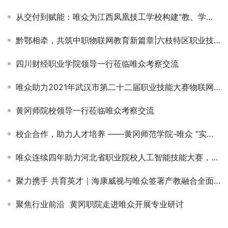
从交付到赋能：唯众为江西凤凰技工学校构建“教、学、做”一体化网络实训环境
黔鄂相牵，共筑中职物联网教育新篇章|六枝特区职业技术学校物联网实训室竣工
四川财经职业学院领导一行莅临唯众考察交流
唯众助力2021年武汉市第二十二届职业技能大赛物联网技术赛项
黄冈师院校领导一行莅临唯众考察交流
校企合作，助力人才培养 ——黄冈师范学院-唯众 “实习实训基地”揭牌仪式顺利举行
唯众连续四年助力河北省职业院校人工智能技能大赛，赋能智慧城市未来人才
聚力携手 共育英才｜海康威视与唯众签署产教融合全面战略合作协议
聚焦行业前沿 黄冈职院走进唯众开展专业研讨