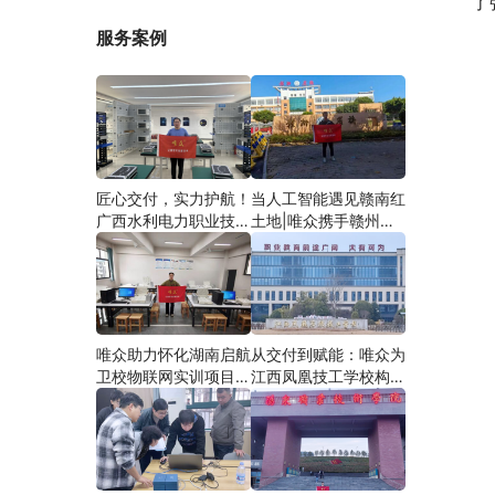
了
服务案例
匠心交付，实力护航！
当人工智能遇见赣南红
广西水利电力职业技术
土地|唯众携手赣州农
学院智慧建筑综合布线
校，开辟涉农职教
实训项目圆满落地
“AI+农业”新路径
唯众助力怀化湖南启航
从交付到赋能：唯众为
卫校物联网实训项目圆
江西凤凰技工学校构建
满交付，共筑医工融合
“教、学、做”一体化网
人才培养新生态
络实训环境