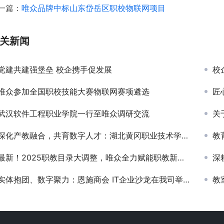
一篇：
唯众品牌中标山东岱岳区职校物联网项目
关新闻
党建共建强堡垒 校企携手促发展
校
唯众参加全国职校技能大赛物联网赛项遴选
匠心
武汉软件工程职业学院一行至唯众调研交流
关于
深化产教融合，共育数字人才：湖北黄冈职业技术学院与唯众携手打造“教学-实训-就业”一体化新生态
教育
最新！2025职教目录大调整，唯众全力赋能职教新专业
深耕
实体抱团、数字聚力：恩施商会 IT企业沙龙在我司举行！
教