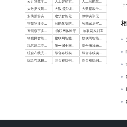
云计算教学平台
人工智能实训室建设方案
人工智能教学平台
下
大数据实训室建设方案
大数据实训平台
大数据教学平台
安防报警实训装置
建筑智能化实训室
教学实训无人机
相
智慧物业高水平实训基地
智能化安防实训室
智能家居实训室建设方案
智能楼宇实训室建设方案
物联网体验厅
物联网实训室
物联网智能农业沙盘
物联网智能家居实训室
物联网智能家居实训系统
现代建工高水平职教实习实训基地
第一届全国技能大赛
综合布线光缆实训台
综合布线光缆实训装置
综合布线实训室
综合布线实训室建设方案
综合布线模拟墙
综合布线铜缆实训台
综合布线铜缆实训装置