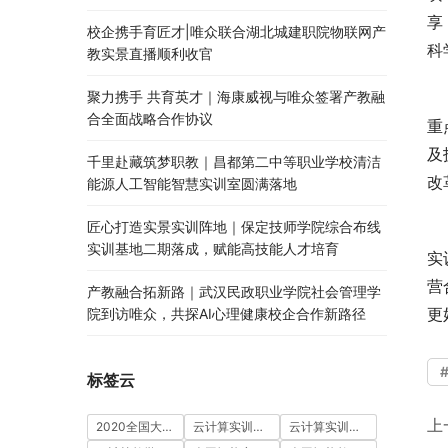
享
校企携手育匠才|唯众联合湖北城建职院物联网产
科
教实景直播顺利收官
聚力携手 共育英才｜海康威视与唯众签署产教融
合全面战略合作协议
重
及
千里赴藏筑梦职教｜昌都第二中等职业学校清洁
改
能源人工智能智慧实训室圆满落地
匠心打造实景实训阵地｜保定技师学院综合布线
实训基地二期落成，赋能高技能人才培育
实
营
产教融合拓新路｜武汉民政职业学院社会管理学
更
院到访唯众，共探AI心理健康校企合作新路径
标签云
上
2020全国大学生5G技术及应用大赛
云计算实训室建设方案
云计算实训平台