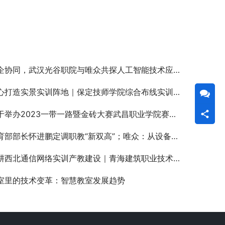
企协同，武汉光谷职院与唯众共探人工智能技术应用专业发展新路径
打造实景实训阵地｜保定技师学院综合布线实训基地二期落成，赋能高技能人才培育
举办2023一带一路暨金砖大赛武昌职业学院赛区比赛（4个赛项）的报到通知
部部长怀进鹏定调职教“新双高”；唯众：从设备供给到生态赋能，做职教高质量发展 “同行者”
西北通信网络实训产教建设｜青海建筑职业技术学院5G全产业链实训室顺利竣工交付
室里的技术变革：智慧教室发展趋势