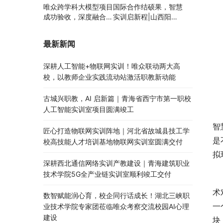
唯众跨学科大模型项目
国际合作结硕果，智慧
成功验收，深度融合边
实训启新程|山西阳泉
缘计算、知识库与数字
职业技术学院利用以色
人，推动职教数智化升
列政府贷款新校区建设
最新新闻
级
项目顺利交付
深耕人工智能+物联网实训！唯众联动两大高
校，以教师企业实践流动站激活职教新动能
古城兴职教，AI 启新篇｜青海省西宁市第一职校
人工智能实训室项目圆满竣工
智
匠心打造物联网实训阵地｜河北省故城县技工学
是
校高技能人才培训基地物联网实训室圆满交付
拟
深耕西北通信网络实训产教建设｜青海建筑职业
技术学院5G全产业链实训室顺利竣工交付
术
数智赋能润心育，校企同行话成长！湖北三峡职
一
业技术学院专家团莅临唯众考察交流校园AI心理
建设
块