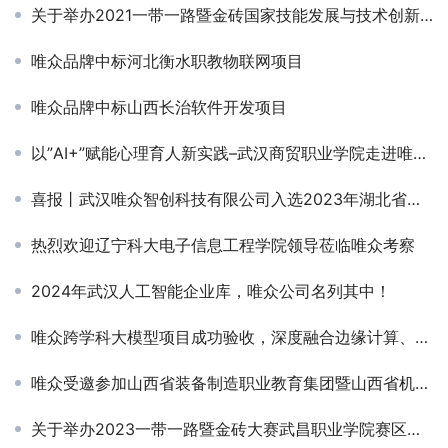
关于举办2021一带一路暨金砖国家技能发展与技术创新大赛之人工智能计算机视觉应用赛项的报名预通知
唯众品牌中标河北衡水职教物联网项目
唯众品牌中标山西长治软件开发项目
以”AI+”赋能心理育人新实践–武汉商贸职业学院走进唯众共探产教融合
喜报丨武汉唯众智创科技有限公司入选2023年湖北省科创“新物种”企业名单
热烈欢迎辽宁科大电子信息工程学院领导莅临唯众考察
2024年武汉人工智能企业库，唯众公司名列其中！
唯众跨学科大模型项目成功验收，深度融合边缘计算、知识库与数字人，推动职教数智化升级
唯众受邀参加山西省装备制造职业教育集团暨山西省机械电子工业联合会职业教育分会2020年工作会议
关于举办2023一带一路暨金砖大赛武昌职业学院赛区比赛（4个赛项）的报到通知