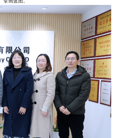
、擘画蓝图。