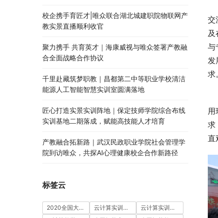
校企携手育匠才|唯众联合湖北城建职院物联网产
交
教实景直播顺利收官
及
与
聚力携手 共育英才｜海康威视与唯众签署产教融
合全面战略合作协议
发
求
千里赴藏筑梦职教｜昌都第二中等职业学校清洁
能源人工智能智慧实训室圆满落地
用
匠心打造实景实训阵地｜保定技师学院综合布线
实训基地二期落成，赋能高技能人才培育
求
直
产教融合拓新路｜武汉民政职业学院社会管理学
院到访唯众，共探AI心理健康校企合作新路径
标签云
2020全国大学生5G技术及应用大赛
云计算实训室建设方案
云计算实训平台