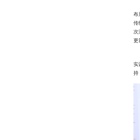
布
传
次
更
实
持