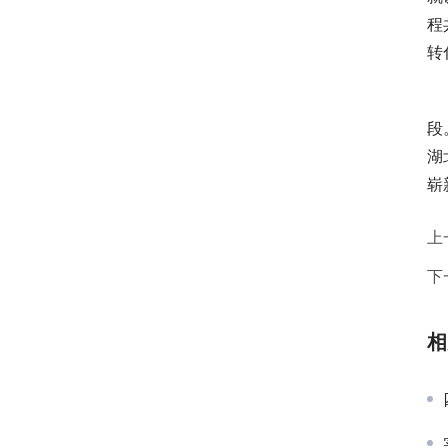
程
转
段
湖
崭
上
下
相