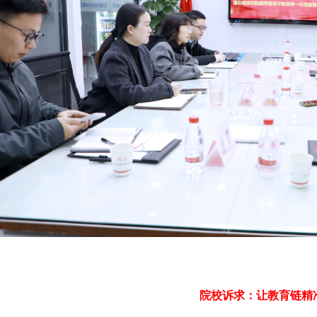
院校诉求：
让教育链精