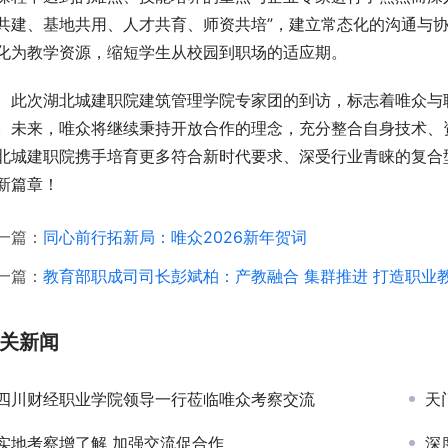
共建、基地共用、人才共育、师资共培”，建立常态化的沟通与
化为教学资源，缩短学生从校园到职场的适应期。
此次湖北城建职院建筑管理学院专家团的到访，标志着唯众与
。未来，唯众将继续秉持开放合作的理念，充分整合自身技术、
北城建职院携手培育更多符合新时代要求、深受行业青睐的复合
新篇章！
一篇：
同心前行拓新局：唯众2026新年贺词
一篇：
教育部职成司司长彭斌柏：产教融合 集群推进 打造职业
关新闻
四川财经职业学院领导一行莅临唯众考察交流
天门
实地考察增了解 加强交流促合作
深度产