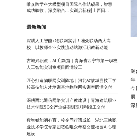
唯众跨学科大模型项目
国际合作结硕果，智慧
成功验收，深度融合边
实训启新程|山西阳泉
缘计算、知识库与数字
职业技术学院利用以色
人，推动职教数智化升
列政府贷款新校区建设
最新新闻
级
项目顺利交付
深耕人工智能+物联网实训！唯众联动两大高
校，以教师企业实践流动站激活职教新动能
古城兴职教，AI 启新篇｜青海省西宁市第一职校
人工智能实训室项目圆满竣工
溯
年
匠心打造物联网实训阵地｜河北省故城县技工学
校高技能人才培训基地物联网实训室圆满交付
今
展
深耕西北通信网络实训产教建设｜青海建筑职业
深
技术学院5G全产业链实训室顺利竣工交付
数智赋能润心育，校企同行话成长！湖北三峡职
业技术学院专家团莅临唯众考察交流校园AI心理
建设