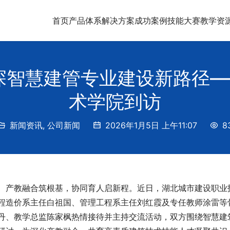
首页
产品体系
解决方案
成功案例
技能大赛
教学资
探智慧建管专业建设新路径
术学院到访
新闻资讯
,
公司新闻
2026年1月5日 上午11:07
8
产教融合筑根基，协同育人启新程。近日，湖北城市建设职业
程造价系主任白祖国、管理工程系主任刘红霞及专任教师涂雷等
丹、教学总监陈家枫热情接待并主持交流活动，双方围绕智慧建