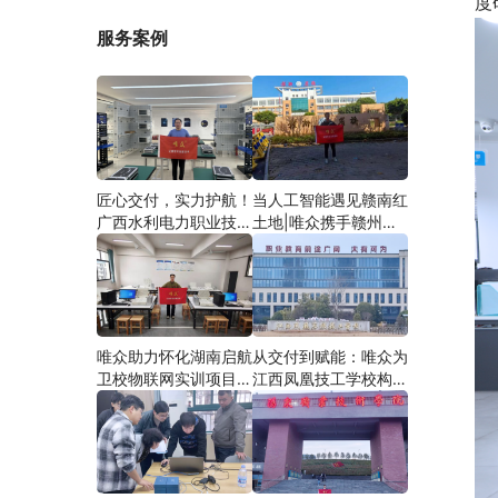
度
服务案例
匠心交付，实力护航！
当人工智能遇见赣南红
广西水利电力职业技术
土地|唯众携手赣州农
学院智慧建筑综合布线
校，开辟涉农职教
实训项目圆满落地
“AI+农业”新路径
唯众助力怀化湖南启航
从交付到赋能：唯众为
卫校物联网实训项目圆
江西凤凰技工学校构建
满交付，共筑医工融合
“教、学、做”一体化网
人才培养新生态
络实训环境