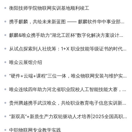
衡阳技师学院物联网实训基地顺利竣工
携手麒麟，共绘未来新蓝图 —— 麒麟软件华中事业部高层访问唯众公司深化交流合作
麒麟&唯众携手助力“湖北工匠杯”数字化解决方案设计师赛项成功举办
从试点探索到人社统筹：1+X 职业技能等级证书的时代进阶
唯众云展馆介绍
“硬件+云端+课程”三位一体，唯众物联网安装与维护实训室顺利交付青岛电子学校
唯众连续四年助力河北省职业院校人工智能技能大赛，赋能智慧城市未来人才
贵州腾越携手武汉唯众，共绘职业教育电子信息实训新篇章
“新双高”+新质生产力双轮驱动人才培养|2025全国高职人工智能技术应用专业名单揭晓
中职物联网专业教学实践