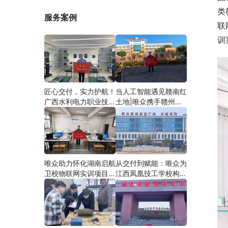
类
服务案例
联
训
匠心交付，实力护航！
当人工智能遇见赣南红
广西水利电力职业技术
土地|唯众携手赣州农
学院智慧建筑综合布线
校，开辟涉农职教
实训项目圆满落地
“AI+农业”新路径
唯众助力怀化湖南启航
从交付到赋能：唯众为
卫校物联网实训项目圆
江西凤凰技工学校构建
满交付，共筑医工融合
“教、学、做”一体化网
人才培养新生态
络实训环境