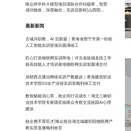
唯众跨学科大模型项目
国际合作结硕果，智慧
成功验收，深度融合边
实训启新程|山西阳泉
缘计算、知识库与数字
职业技术学院利用以色
人，推动职教数智化升
列政府贷款新校区建设
最新新闻
级
项目顺利交付
古城兴职教，AI 启新篇｜青海省西宁市第一职校
人工智能实训室项目圆满竣工
匠心打造物联网实训阵地｜河北省故城县技工学
校高技能人才培训基地物联网实训室圆满交付
深耕西北通信网络实训产教建设｜青海建筑职业
技术学院5G全产业链实训室顺利竣工交付
数智赋能润心育，校企同行话成长！湖北三峡职
业技术学院专家团莅临唯众考察交流校园AI心理
建设
校企携手育匠才|唯众联合湖北城建职院物联网产
教实景直播顺利收官