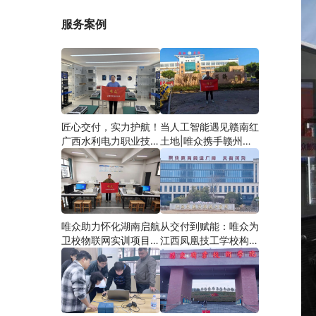
服务案例
匠心交付，实力护航！
当人工智能遇见赣南红
广西水利电力职业技术
土地|唯众携手赣州农
学院智慧建筑综合布线
校，开辟涉农职教
实训项目圆满落地
“AI+农业”新路径
唯众助力怀化湖南启航
从交付到赋能：唯众为
卫校物联网实训项目圆
江西凤凰技工学校构建
满交付，共筑医工融合
“教、学、做”一体化网
人才培养新生态
络实训环境