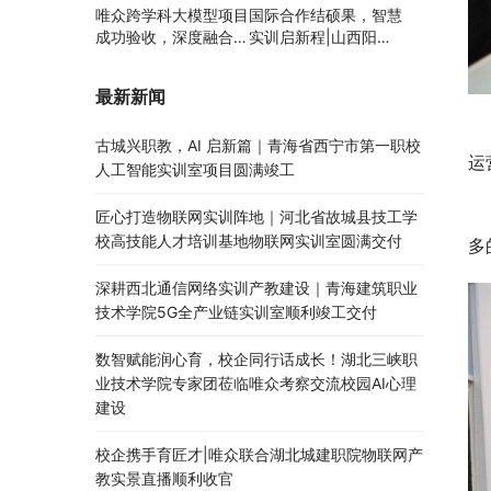
唯众跨学科大模型项目
国际合作结硕果，智慧
成功验收，深度融合边
实训启新程|山西阳泉
缘计算、知识库与数字
职业技术学院利用以色
人，推动职教数智化升
列政府贷款新校区建设
最新新闻
级
项目顺利交付
古城兴职教，AI 启新篇｜青海省西宁市第一职校
运
人工智能实训室项目圆满竣工
匠心打造物联网实训阵地｜河北省故城县技工学
校高技能人才培训基地物联网实训室圆满交付
多
深耕西北通信网络实训产教建设｜青海建筑职业
技术学院5G全产业链实训室顺利竣工交付
数智赋能润心育，校企同行话成长！湖北三峡职
业技术学院专家团莅临唯众考察交流校园AI心理
建设
校企携手育匠才|唯众联合湖北城建职院物联网产
教实景直播顺利收官