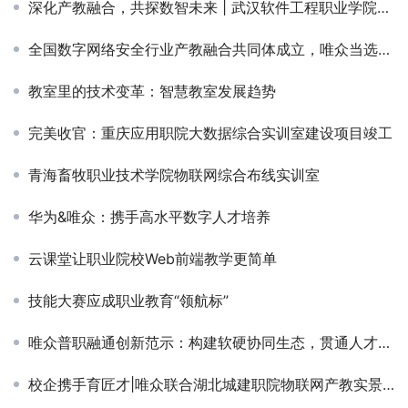
深化产教融合，共探数智未来 | 武汉软件工程职业学院信息学院领导老师一行莅临唯众交流指导
全国数字网络安全行业产教融合共同体成立，唯众当选副理事长单位
教室里的技术变革：智慧教室发展趋势
完美收官：重庆应用职院大数据综合实训室建设项目竣工
青海畜牧职业技术学院物联网综合布线实训室
华为&唯众：携手高水平数字人才培养
云课堂让职业院校Web前端教学更简单
技能大赛应成职业教育“领航标”
唯众普职融通创新范示：构建软硬协同生态，贯通人才成长全链路‌‌——以“产教协同创新+资源共建共享+评价认证衔接”破解普职壁垒，重塑升学就业新生态
校企携手育匠才|唯众联合湖北城建职院物联网产教实景直播顺利收官