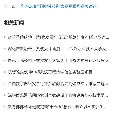
下一篇：
唯众参加全国职校技能大赛物联网赛项遴选
相关新闻
政策重磅落地|《教育发展“十五五”规划》发布!唯众双产品线助力教育强国建设，夯实五育并举、数智育人底座
深化产教融合，共筑人才新篇—— 武汉职业技术大学人工智能学院领导老师到访唯众开展校企交流活动
快讯：我公司正式授权云之智为山西省级独家运营服务商
祝贺唯众伙伴中标武汉工程大学信创实验室项目
全国数字网络安全行业产教融合共同体成立，唯众当选副理事长单位
深耕西北通信网络实训产教建设｜青海建筑职业技术学院5G全产业链实训室顺利竣工交付
教育部部长怀进鹏定调“十五五”教育，唯众以AI实训生态抢滩教育强国新赛道