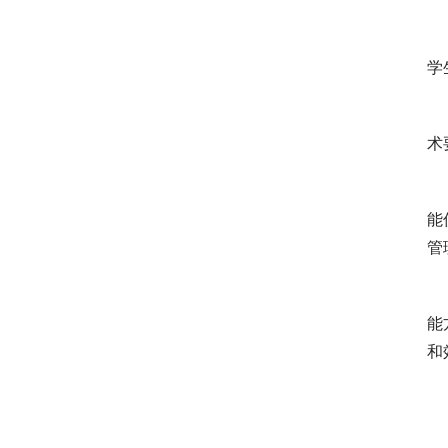
学
术
能
管
能
和