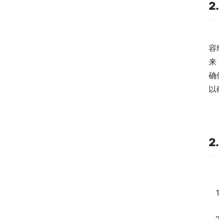
2
容
来
确
以
2