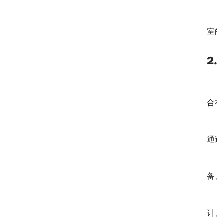
室
2
合
通
备
计